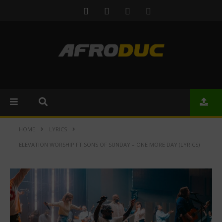
HOME
LYRICS
ELEVATION WORSHIP FT SONS OF SUNDAY – ONE MORE DAY (LYRICS)