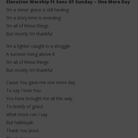
Elevation Worship ft Sons Of Sunday – One More Day
I’m a sinner grace is still healing
I’m a story time is revealing
I’m all of these things
But mostly I’m thankful
I’m a fighter caught in a struggle
NOW VIEWING
A survivor rising above it
I’m all of these things
Elevation Worship ft Sons Of Sunday – One More
Col
Day (Lyrics)
But mostly I’m thankful
23
no
23
202
novembre
Cause You gave me one more day
S
2025
To say I love You
Stone
You have brought me all this way
To testify of grace
What more can I say
But hallelujah
Thank You Jesus