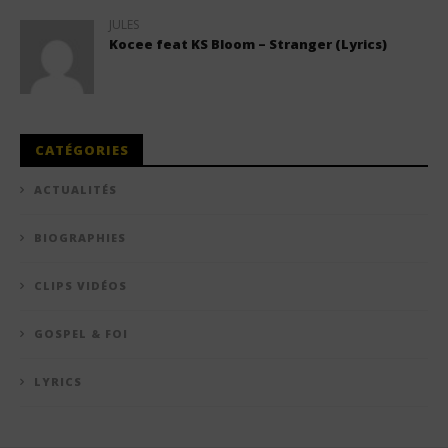
JULES
Kocee feat KS Bloom – Stranger (Lyrics)
CATÉGORIES
ACTUALITÉS
BIOGRAPHIES
CLIPS VIDÉOS
GOSPEL & FOI
LYRICS