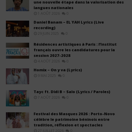
une nouvelle étape dans la valorisation des
langues nationales
1 AOÛT 2026
0
Daniel Banam – EL YAH Lyrics (Live
recording)
29 JUIN 2025
0
Résidences artistiques à Paris : l’Institut
français ouvre les candidatures pour la
session 2027-2028
4 AOÛT 2026
0
Homix – On y va (Lyrics)
9 MAI 2025
0
Tayc ft. Didi B – Salo (Lyrics / Paroles)
7 AOÛT 2026
0
Festival des Masques 2026 : Porto-Novo
célèbre le patrimoine béninois entre
tradition, réflexion et spectacles
27 JUILLET 2026
0