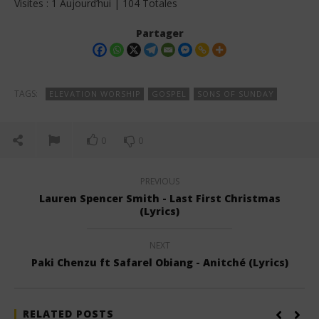
Visites : 1 Aujourd’hui | 104 Totales
Partager
TAGS:
ELEVATION WORSHIP
GOSPEL
SONS OF SUNDAY
0
0
PREVIOUS
Lauren Spencer Smith - Last First Christmas
(Lyrics)
NEXT
Paki Chenzu ft Safarel Obiang - Anitché (Lyrics)
RELATED POSTS