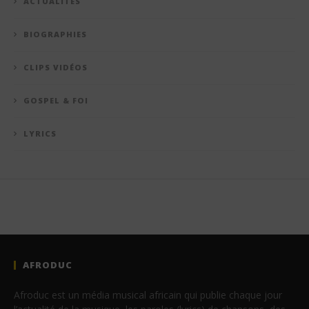
ACTUALITÉS
BIOGRAPHIES
CLIPS VIDÉOS
GOSPEL & FOI
LYRICS
AFRODUC
Afroduc est un média musical africain qui publie chaque jour