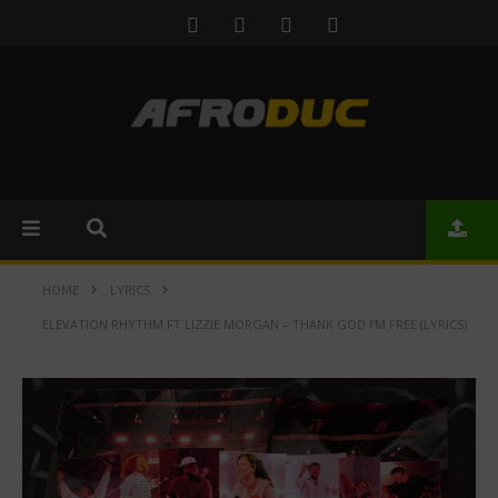
HOME
LYRICS
ELEVATION RHYTHM FT LIZZIE MORGAN – THANK GOD I’M FREE (LYRICS)