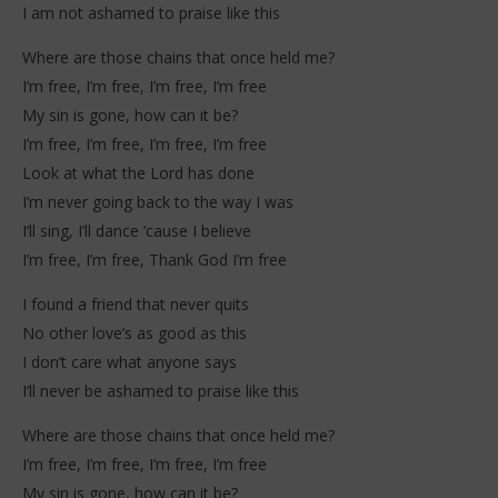
25
25
I am not ashamed to praise like this
janvier
jan
2026
202
Where are those chains that once held me?
Stone
S
I’m free, I’m free, I’m free, I’m free
My sin is gone, how can it be?
I’m free, I’m free, I’m free, I’m free
Look at what the Lord has done
I’m never going back to the way I was
I’ll sing, I’ll dance ‘cause I believe
I’m free, I’m free, Thank God I’m free
I found a friend that never quits
No other love’s as good as this
I don’t care what anyone says
I’ll never be ashamed to praise like this
Where are those chains that once held me?
I’m free, I’m free, I’m free, I’m free
My sin is gone, how can it be?