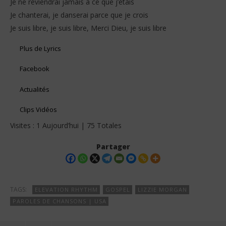
Je ne reviendrai jamais à ce que j’étais
Je chanterai, je danserai parce que je crois
Je suis libre, je suis libre, Merci Dieu, je suis libre
Plus de Lyrics
Facebook
Actualités
Clips Vidéos
Visites : 1 Aujourd’hui | 75 Totales
Partager
TAGS:
ELEVATION RHYTHM
GOSPEL
LIZZIE MORGAN
PAROLES DE CHANSONS | USA