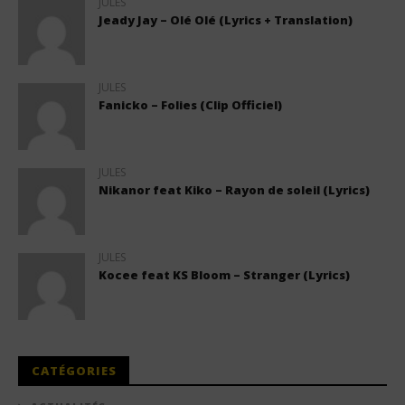
JULES
Jeady Jay – Olé Olé (Lyrics + Translation)
JULES
Fanicko – Folies (Clip Officiel)
JULES
Nikanor feat Kiko – Rayon de soleil (Lyrics)
JULES
Kocee feat KS Bloom – Stranger (Lyrics)
CATÉGORIES