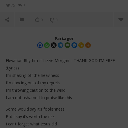
0
75
0
0
Partager
Elevation Rhythm ft Lizzie Morgan – THANK GOD I’M FREE
(Lyrics)
I’m shaking off the heaviness
I’m dancing out of my regrets
I’m throwing caution to the wind
I am not ashamed to praise like this
NOW VIEWING
Some would say it’s foolishness
But I say it’s worth the risk
Elevation Rhythm ft Lizzie Morgan – THANK GOD I’M
Da
FREE (Lyrics)
Tr
I can’t forget what Jesus did