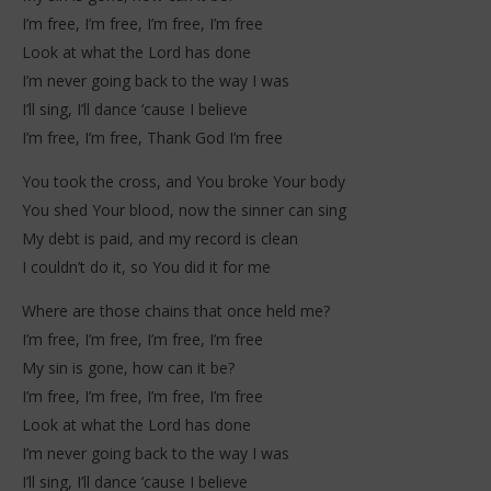
I’m free, I’m free, I’m free, I’m free
Look at what the Lord has done
I’m never going back to the way I was
I’ll sing, I’ll dance ‘cause I believe
I’m free, I’m free, Thank God I’m free
You took the cross, and You broke Your body
You shed Your blood, now the sinner can sing
My debt is paid, and my record is clean
I couldn’t do it, so You did it for me
Where are those chains that once held me?
I’m free, I’m free, I’m free, I’m free
My sin is gone, how can it be?
I’m free, I’m free, I’m free, I’m free
Look at what the Lord has done
I’m never going back to the way I was
I’ll sing, I’ll dance ‘cause I believe