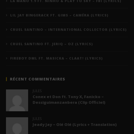
LA MANO 1.9 FT. NINHO & PLAY TO SKY – FBI (LYRICS)
LIL JAY BINGERACK FT. GIMS – CAMÉRA (LYRICS)
CRUEL SANTINO – INTERNATIONAL COLLECTOR (LYRICS)
CRUEL SANTINO FT. JERIQ – OZ (LYRICS)
FIREBOY DML FT. MASICKA – CLAAT! (LYRICS)
RÉCENT COMMENTAIRES
JULES
Conex et Don ft. Tony X, Fanicko –
Dessiguimanzanbera (Clip Officiel)
JULES
Jeady Jay – Olé Olé (Lyrics + Translation)