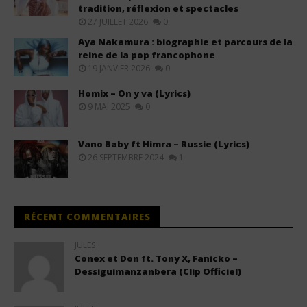
tradition, réflexion et spectacles
27 JUILLET 2026
0
Aya Nakamura : biographie et parcours de la
reine de la pop francophone
19 JANVIER 2026
0
Homix – On y va (Lyrics)
9 MAI 2025
0
Vano Baby ft Himra – Russie (Lyrics)
26 SEPTEMBRE 2024
1
RÉCENT COMMENTAIRES
JULES
Conex et Don ft. Tony X, Fanicko –
Dessiguimanzanbera (Clip Officiel)