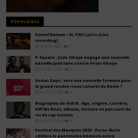
POPULAIRES
Daniel Banam – EL YAH Lyrics (Live
recording)
29 JUIN 2025
0
P-Square : Jude Okoye engage une nouvelle
bataille judiciaire contre Peter Okoye
9 AOÛT 2026
0
Vodun Days : vers une nouvelle formule pour
le grand rendez-vous culturel du Bénin ?
6 AOÛT 2026
0
Biographie de Didi B : âge, origine, carrière,
Kiff No Beat, albums, fortune et parcours du
roi du rap ivoirien
1 AOÛT 2026
0
Festival des Masques 2026 : Porto-Novo
célèbre le patrimoine béninois entre