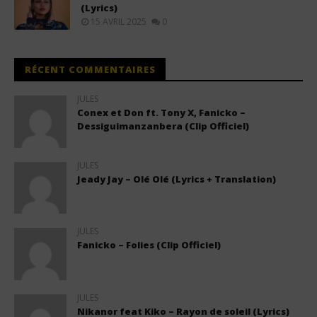
(Lyrics)
15 AVRIL 2025
0
RÉCENT COMMENTAIRES
JULES
Conex et Don ft. Tony X, Fanicko –
Dessiguimanzanbera (Clip Officiel)
JULES
Jeady Jay – Olé Olé (Lyrics + Translation)
JULES
Fanicko – Folies (Clip Officiel)
JULES
Nikanor feat Kiko – Rayon de soleil (Lyrics)