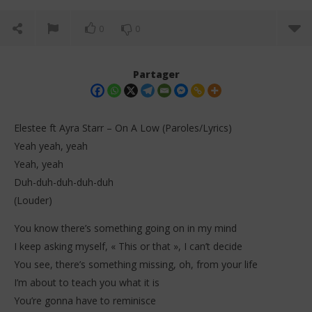
0
0
Partager
Elestee ft Ayra Starr – On A Low (Paroles/Lyrics)
Yeah yeah, yeah
Yeah, yeah
Duh-duh-duh-duh-duh
(Louder)
You know there’s something going on in my mind
I keep asking myself, « This or that », I can’t decide
NOW VIEWING
You see, there’s something missing, oh, from your life
Dav
I’m about to teach you what it is
6
Elestee ft Ayra Starr – On A Low (Paroles/Lyrics)
dé
You’re gonna have to reminisce
202
6