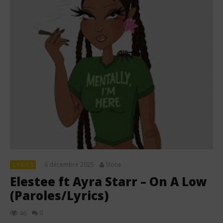
6 décembre 2025
Stone
LYRICS
Elestee ft Ayra Starr – On A Low
(Paroles/Lyrics)
0
46