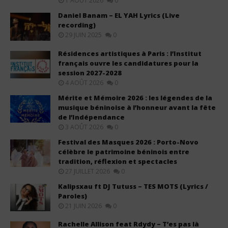
1 AOÛT 2026
0
Daniel Banam – EL YAH Lyrics (Live
recording)
29 JUIN 2025
0
Résidences artistiques à Paris : l’Institut
français ouvre les candidatures pour la
session 2027-2028
4 AOÛT 2026
0
Mérite et Mémoire 2026 : les légendes de la
musique béninoise à l’honneur avant la fête
de l’Indépendance
3 AOÛT 2026
0
Festival des Masques 2026 : Porto-Novo
célèbre le patrimoine béninois entre
tradition, réflexion et spectacles
27 JUILLET 2026
0
Kalipsxau ft DJ Tutuss – TES MOTS (Lyrics /
Paroles)
21 JUIN 2026
0
Rachelle Allison feat Rdydy – T’es pas là