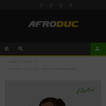
HOME
LYRICS
ELESTEE FT AYRA STARR – ON A LOW (PAROLES/LYRICS)