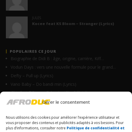
JULES
Kocee feat KS Bloom – Stranger (Lyrics)
POPULAIRES CE JOUR
Biographie de Didi B : âge, origine, carrière, Kiff…
Vodun Days : vers une nouvelle formule pour le grand…
Defty – Pull up (Lyrics)
Vano Baby – Do bandi min (Lyrics)
Ghix feat TGang – Tchouka (Clip Officiel)
Tyaf – Chérie Pam (Clip Officiel)
Gérer le consentement
Ste Milano – Bouchkaraille (Lyrics)
Nous utilisons des cookies pour améliorer l’expérience utilisateur et
Goulam – C’est confirmé (Lyrics)
vous proposer des contenus et publicités adaptés à vos besoins. Pour
3xdavs feat Didi B – Bodoingadai (Lyrics)
plus d’informations, consulter notre
Politique de confidentialité et