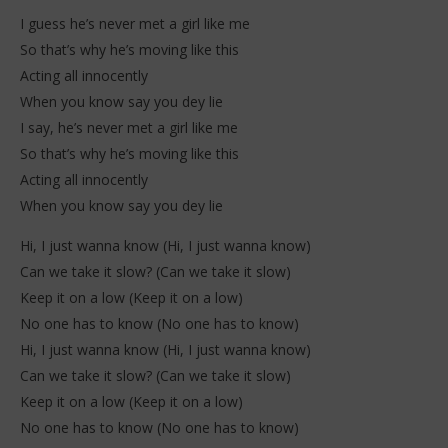
S
décembre
I guess he’s never met a girl like me
2025
Stone
So that’s why he’s moving like this
Acting all innocently
When you know say you dey lie
I say, he’s never met a girl like me
So that’s why he’s moving like this
Acting all innocently
When you know say you dey lie
Hi, I just wanna know (Hi, I just wanna know)
Can we take it slow? (Can we take it slow)
Keep it on a low (Keep it on a low)
No one has to know (No one has to know)
Hi, I just wanna know (Hi, I just wanna know)
Can we take it slow? (Can we take it slow)
Keep it on a low (Keep it on a low)
No one has to know (No one has to know)