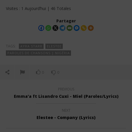
Visites : 1 Aujourd’hui | 46 Totales
Partager
TAGS:
AYRA STARR
ELESTEE
PAROLES DE CHANSONS | NIGÉRIA
0
0
PREVIOUS
Emma'a ft Lisandro Cuxi - Miel (Paroles/Lyrics)
NEXT
Elestee - Company (Lyrics)