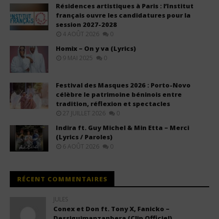
Résidences artistiques à Paris : l’Institut
français ouvre les candidatures pour la
session 2027-2028
4 AOÛT 2026
0
Homix – On y va (Lyrics)
9 MAI 2025
0
Festival des Masques 2026 : Porto-Novo
célèbre le patrimoine béninois entre
tradition, réflexion et spectacles
27 JUILLET 2026
0
Indira ft. Guy Michel & Min Etta – Merci
(Lyrics / Paroles)
6 AOÛT 2026
0
RÉCENT COMMENTAIRES
JULES
Conex et Don ft. Tony X, Fanicko –
Dessiguimanzanbera (Clip Officiel)