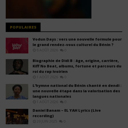
POPULAIRES
Vodun Days : vers une nouvelle formule pour
le grand rendez-vous culturel du Bénin ?
6 AOÛT 2026
0
Biographie de Didi B : âge, origine, carrière,
Kiff No Beat, albums, fortune et parcours du
roi du rap ivoirien
1 AOÛT 2026
0
L’hymne national du Bénin chanté en dendi :
une nouvelle étape dans la valorisation des
langues nationales
1 AOÛT 2026
0
Daniel Banam – EL YAH Lyrics (Live
recording)
29 JUIN 2025
0