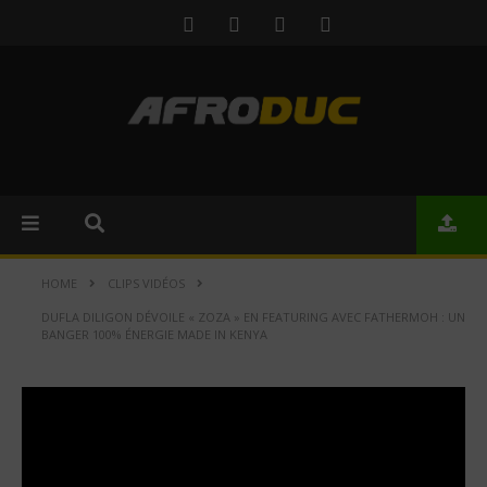
HOME
CLIPS VIDÉOS
DUFLA DILIGON DÉVOILE « ZOZA » EN FEATURING AVEC FATHERMOH : UN
BANGER 100% ÉNERGIE MADE IN KENYA