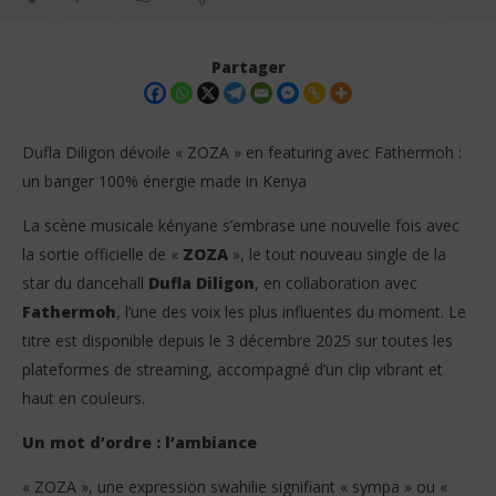
Partager
Dufla Diligon dévoile « ZOZA » en featuring avec Fathermoh :
un banger 100% énergie made in Kenya
La scène musicale kényane s’embrase une nouvelle fois avec
la sortie officielle de «
ZOZA
», le tout nouveau single de la
star du dancehall
Dufla Diligon
, en collaboration avec
Fathermoh
, l’une des voix les plus influentes du moment. Le
NOW VIEWING
titre est disponible depuis le 3 décembre 2025 sur toutes les
plateformes de streaming, accompagné d’un clip vibrant et
Dufla Diligon dévoile « ZOZA » en featuring avec
Ag
Fathermoh : un banger 100% énergie made in Kenya
off
haut en couleurs.
3
3
décembre
dé
Un mot d’ordre : l’ambiance
2025
202
Stone
S
« ZOZA », une expression swahilie signifiant « sympa » ou «