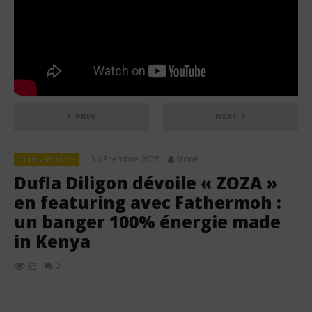
PREV
NEXT
3 décembre 2025
Stone
CLIPS VIDÉOS
Dufla Diligon dévoile « ZOZA »
en featuring avec Fathermoh :
un banger 100% énergie made
in Kenya
0
65