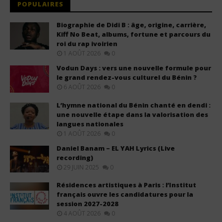
POPULAIRES
Biographie de Didi B : âge, origine, carrière,
Kiff No Beat, albums, fortune et parcours du
roi du rap ivoirien
1 AOÛT 2026
0
Vodun Days : vers une nouvelle formule pour
le grand rendez-vous culturel du Bénin ?
6 AOÛT 2026
0
L’hymne national du Bénin chanté en dendi :
une nouvelle étape dans la valorisation des
langues nationales
1 AOÛT 2026
0
Daniel Banam – EL YAH Lyrics (Live
recording)
29 JUIN 2025
0
Résidences artistiques à Paris : l’Institut
français ouvre les candidatures pour la
session 2027-2028
4 AOÛT 2026
0