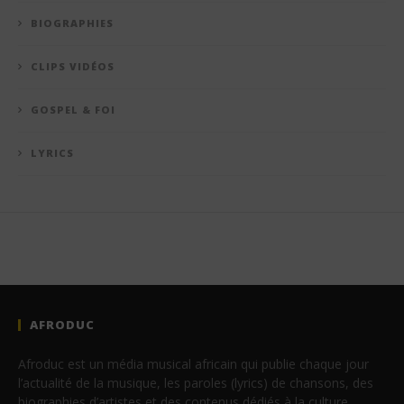
BIOGRAPHIES
CLIPS VIDÉOS
GOSPEL & FOI
LYRICS
AFRODUC
Afroduc est un média musical africain qui publie chaque jour
l’actualité de la musique, les paroles (lyrics) de chansons, des
biographies d’artistes et des contenus dédiés à la culture