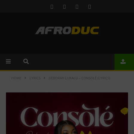
HOME
LYRICS
DEBORAH LUKALU – CONSOLÉ (LYRICS)