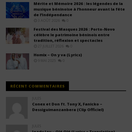
Mérite et Mémoire 2026 : les légendes de la
musique béninoise à l’honneur avant la fête
de l’Indépendance
3 AOÛT 2026
0
Festival des Masques 2026 : Porto-Novo
célèbre le patrimoine béninois entre
tradition, réflexion et spectacles
27 JUILLET 2026
0
Homix – On y va (Lyrics)
9 MAI 2025
0
RÉCENT COMMENTAIRES
JULES
Conex et Don ft. Tony X, Fanicko –
Dessiguimanzanbera (Clip Officiel)
JULES
Jeady Jay – Olé Olé (Lyrics + Translation)