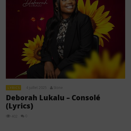
4 juillet 2025
Stone
LYRICS
Deborah Lukalu – Consolé
(Lyrics)
0
402