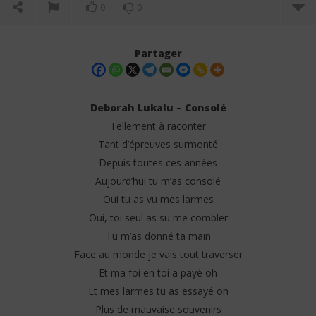
0
0
Partager
Deborah Lukalu – Consolé
Tellement à raconter
Tant d’épreuves surmonté
Depuis toutes ces années
Aujourd’hui tu m’as consolé
Oui tu as vu mes larmes
Oui, toi seul as su me combler
NOW VIEWING
Tu m’as donné ta main
Deborah Lukalu – Consolé (Lyrics)
Jea
Face au monde je vais tout traverser
4
4
Et ma foi en toi a payé oh
juillet
juil
2025
202
Et mes larmes tu as essayé oh
Stone
S
Plus de mauvaise souvenirs