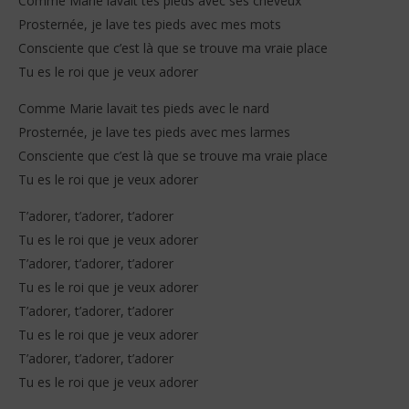
Comme Marie lavait tes pieds avec ses cheveux
Prosternée, je lave tes pieds avec mes mots
Consciente que c’est là que se trouve ma vraie place
Tu es le roi que je veux adorer
Comme Marie lavait tes pieds avec le nard
NOW VIEWING
Prosternée, je lave tes pieds avec mes larmes
Consciente que c’est là que se trouve ma vraie place
Damaris – L’homme de Galilée (Lyrics)
Him
Tu es le roi que je veux adorer
19
19
octobre
oct
2025
202
T’adorer, t’adorer, t’adorer
Stone
S
Tu es le roi que je veux adorer
T’adorer, t’adorer, t’adorer
Tu es le roi que je veux adorer
T’adorer, t’adorer, t’adorer
Tu es le roi que je veux adorer
T’adorer, t’adorer, t’adorer
Tu es le roi que je veux adorer