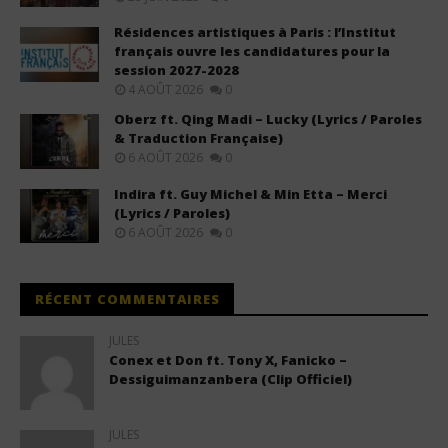
Résidences artistiques à Paris : l’Institut
français ouvre les candidatures pour la
session 2027-2028
4 AOÛT 2026
0
Oberz ft. Qing Madi – Lucky (Lyrics / Paroles
& Traduction Française)
6 AOÛT 2026
0
Indira ft. Guy Michel & Min Etta – Merci
(Lyrics / Paroles)
6 AOÛT 2026
0
RÉCENT COMMENTAIRES
JULES
Conex et Don ft. Tony X, Fanicko –
Dessiguimanzanbera (Clip Officiel)
JULES