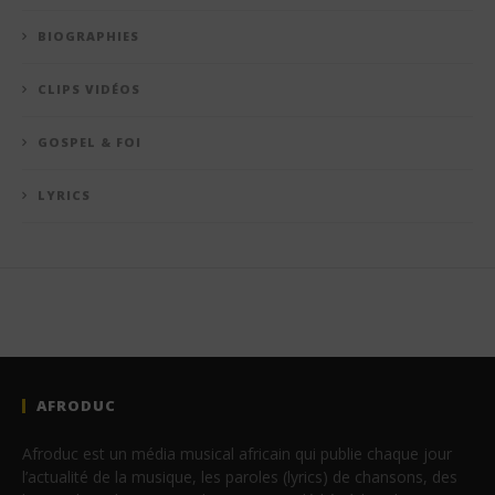
BIOGRAPHIES
CLIPS VIDÉOS
GOSPEL & FOI
LYRICS
AFRODUC
Afroduc est un média musical africain qui publie chaque jour
l’actualité de la musique, les paroles (lyrics) de chansons, des