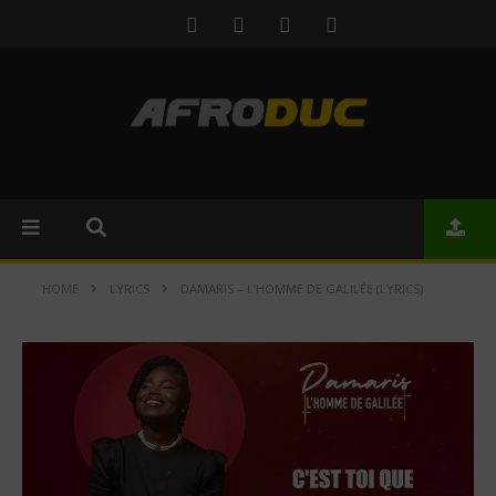
HOME
LYRICS
DAMARIS – L’HOMME DE GALILÉE (LYRICS)