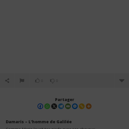
0
0
Partager
Damaris – L’homme de Galilée