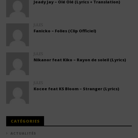
Jeady Jay – Olé Olé (Lyrics + Translation)
JULES
Fanicko – Folies (Clip Officiel)
JULES
Nikanor feat Kiko – Rayon de soleil (Lyrics)
JULES
Kocee feat KS Bloom – Stranger (Lyrics)
CATÉGORIES
ACTUALITÉS