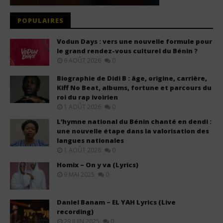
POPULAIRES
Vodun Days : vers une nouvelle formule pour
le grand rendez-vous culturel du Bénin ?
6 AOÛT 2026
0
Biographie de Didi B : âge, origine, carrière,
Kiff No Beat, albums, fortune et parcours du
roi du rap ivoirien
1 AOÛT 2026
0
L’hymne national du Bénin chanté en dendi :
une nouvelle étape dans la valorisation des
langues nationales
1 AOÛT 2026
0
Homix – On y va (Lyrics)
9 MAI 2025
0
Daniel Banam – EL YAH Lyrics (Live
recording)
29 JUIN 2025
0