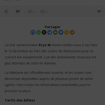
0
0
Partager
La star camerounaise
Krys M
donne rendez-vous à ses fans
le 13 décembre au Parc des Loisirs de Bafoussam pour un
concert live exceptionnel. L’un des événements musicaux les
plus attendus de cette fin d’année.
La billetterie est officiellement ouverte, et les tickets sont
désormais disponibles auprès de plusieurs points de vente
NOW VIEWING
agréés. Voici toutes les informations essentielles pour te
procurer ta place.
Concert live de Krys M : La billetterie est ouverte –
Cam
Découvrez tous les points de vente !
Sim
Tarifs des billets
23
23