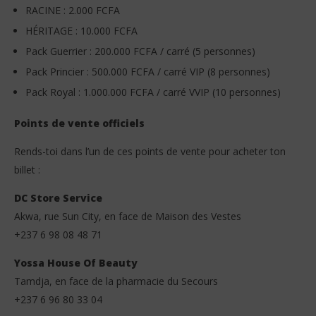
novembre
no
RACINE : 2.000 FCFA
2025
202
Stone
S
HÉRITAGE : 10.000 FCFA
Pack Guerrier : 200.000 FCFA / carré (5 personnes)
Pack Princier : 500.000 FCFA / carré VIP (8 personnes)
Pack Royal : 1.000.000 FCFA / carré VVIP (10 personnes)
Points de vente officiels
Rends-toi dans l’un de ces points de vente pour acheter ton
billet :
DC Store Service
Akwa, rue Sun City, en face de Maison des Vestes
+237 6 98 08 48 71
Yossa House Of Beauty
Tamdja, en face de la pharmacie du Secours
+237 6 96 80 33 04