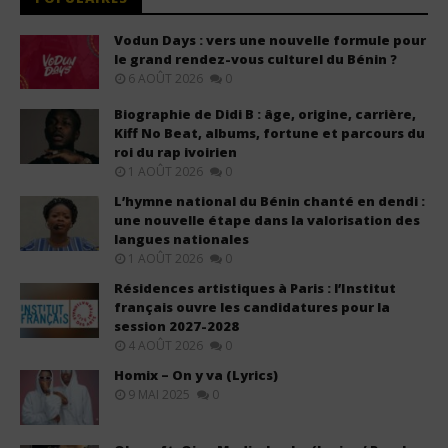
Vodun Days : vers une nouvelle formule pour
le grand rendez-vous culturel du Bénin ?
6 AOÛT 2026
0
Biographie de Didi B : âge, origine, carrière,
Kiff No Beat, albums, fortune et parcours du
roi du rap ivoirien
1 AOÛT 2026
0
L’hymne national du Bénin chanté en dendi :
une nouvelle étape dans la valorisation des
langues nationales
1 AOÛT 2026
0
Résidences artistiques à Paris : l’Institut
français ouvre les candidatures pour la
session 2027-2028
4 AOÛT 2026
0
Homix – On y va (Lyrics)
9 MAI 2025
0