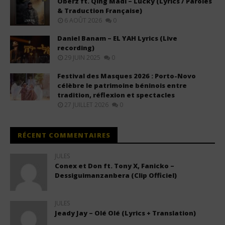
Oberz ft. Qing Madi – Lucky (Lyrics / Paroles
& Traduction Française)
6 AOÛT 2026
0
Daniel Banam – EL YAH Lyrics (Live
recording)
29 JUIN 2025
0
Festival des Masques 2026 : Porto-Novo
célèbre le patrimoine béninois entre
tradition, réflexion et spectacles
27 JUILLET 2026
0
RÉCENT COMMENTAIRES
JULES
Conex et Don ft. Tony X, Fanicko –
Dessiguimanzanbera (Clip Officiel)
JULES
Jeady Jay – Olé Olé (Lyrics + Translation)