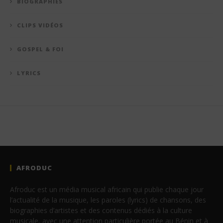
BIOGRAPHIES
CLIPS VIDÉOS
GOSPEL & FOI
LYRICS
AFRODUC
Afroduc est un média musical africain qui publie chaque jour
l’actualité de la musique, les paroles (lyrics) de chansons, des
biographies d’artistes et des contenus dédiés à la culture
musicale, avec une attention particulière portée au Bénin et à