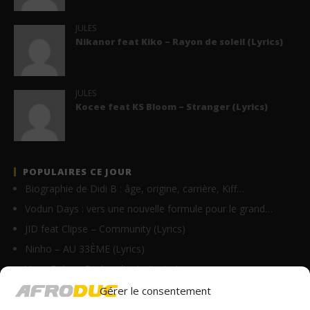
JULES
Nikanor feat Kiko – Rayon de soleil (Lyrics)
JULES
Kocee feat KS Bloom – Stranger (Lyrics)
POPULAIRES CE JOUR
Biographie de Didi B : âge, origine, carrière, Kiff…
Vodun Days : vers une nouvelle formule pour le grand…
JID feat Clipse – Community (Lyrics)
Ninho – AU 33ÈME (Lyrics)
Vano Baby – Do bandi min (Lyrics)
Defty – Pull up (Lyrics)
Gérer le consentement
Joshua Baraka – This Time (Lyrics)