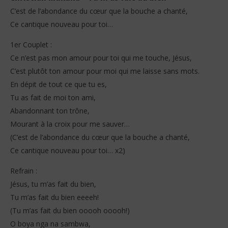
C’est de l’abondance du cœur que la bouche a chanté,
Ce cantique nouveau pour toi…
1er Couplet :
Ce n’est pas mon amour pour toi qui me touche, Jésus,
C’est plutôt ton amour pour moi qui me laisse sans mots.
NOW VIEWING
En dépit de tout ce que tu es,
Tu as fait de moi ton ami,
Christian Mukuna – Tu m’as fait du bien (Lyrics)
Fal
Abandonnant ton trône,
22
22
octobre
oct
Mourant à la croix pour me sauver…
2025
202
Stone
S
(C’est de l’abondance du cœur que la bouche a chanté,
Ce cantique nouveau pour toi… x2)
Refrain :
Jésus, tu m’as fait du bien,
Tu m’as fait du bien eeeeh!
(Tu m’as fait du bien ooooh ooooh!)
O boya nga na sambwa,