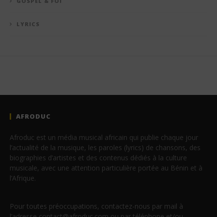
GOSPEL & FOI
LYRICS
AFRODUC
Afroduc est un média musical africain qui publie chaque jour
l’actualité de la musique, les paroles (lyrics) de chansons, des
biographies d’artistes et des contenus dédiés à la culture
musicale, avec une attention particulière portée au Bénin et à
l’Afrique.
Pour toutes préoccupations, contactez-nous par mail à
l’adresse contact@afroduc.com ou par téléphone et/ou