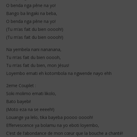
O benda nga pêne na yo!
Bango ba lingaki na beba,
O benda nga pêne na yo!
(Tu m’as fait du bien ooooh!)
(Tu m’as fait du bien ooooh!)
Na yembela nani nananana,
Tu m’as fait du bien ooooh,
Tu m’as fait du bien, mon Jésus!
Loyembo emati eh kotombola na ngwende nayo ehh
2eme Couplet :
Soki molimo emati likolo,
Bato bayebi!
(Moto eza na se eeeeh!)
Louange ya lelo, tika bayeba poooo ooooh!
Effervescence ya bolamu na yo eboti loyembo,
C’est de l’abondance de mon cœur que la bouche a chanté!