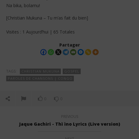
Na bika, bolamu!
[Christian Mukuna – Tu m’as fait du bien]
Visites : 1 Aujourd’hui | 65 Totales
Partager
TAGS:
CHRISTIAN MUKUNA
GOSPEL
PAROLES DE CHANSONS | CONGO
0
0
PREVIOUS
Jaque Gachiri - Thì ìno Lyrics (Live version)
NEXT