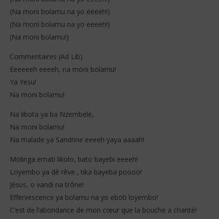
(Na moni bolamu na yo eeeeh!)
(Na moni bolamu na yo eeeeh!)
(Na moni bolamu!)
Commentaires (Ad Lib)
Eeeeeeh eeeeh, na moni bolamu!
Ya Yesu!
Na moni bolamu!
Na libota ya ba Nzembele,
Na moni bolamu!
Na malade ya Sandrine eeeeh yaya aaaah!
Molinga emati likolo, bato bayebi eeeeh!
Loyembo ya dé rêve , tika bayeba poooo!
Jésus, o vandi na trône!
Effervescence ya bolamu na yo eboti loyembo!
C’est de l’abondance de mon cœur que la bouche a chanté!