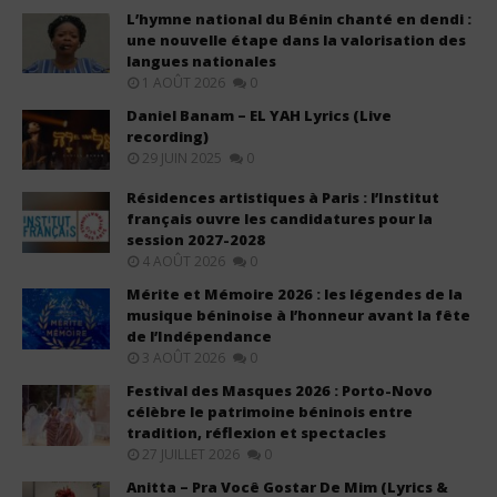
L’hymne national du Bénin chanté en dendi :
une nouvelle étape dans la valorisation des
langues nationales
1 AOÛT 2026
0
Daniel Banam – EL YAH Lyrics (Live
recording)
29 JUIN 2025
0
Résidences artistiques à Paris : l’Institut
français ouvre les candidatures pour la
session 2027-2028
4 AOÛT 2026
0
Mérite et Mémoire 2026 : les légendes de la
musique béninoise à l’honneur avant la fête
de l’Indépendance
3 AOÛT 2026
0
Festival des Masques 2026 : Porto-Novo
célèbre le patrimoine béninois entre
tradition, réflexion et spectacles
27 JUILLET 2026
0
Anitta – Pra Você Gostar De Mim (Lyrics &