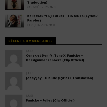
Traduction)
5 AOÛT 2026
0
Kalipsxau ft DJ Tutuss – TES MOTS (Lyrics /
Paroles)
21 JUIN 2026
0
RÉCENT COMMENTAIRES
JULES
Conex et Don ft. Tony X, Fanicko –
Dessiguimanzanbera (Clip Officiel)
JULES
Jeady Jay – Olé Olé (Lyrics + Translation)
JULES
Fanicko – Folies (Clip Officiel)