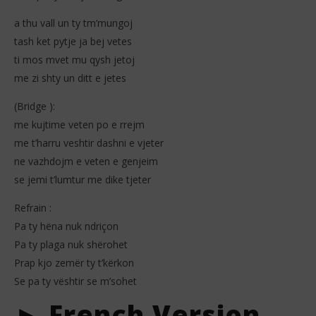
a thu vall un ty tm’mungoj
tash ket pytje ja bej vetes
ti mos mvet mu qysh jetoj
me zi shty un ditt e jetes
(Bridge ):
me kujtime veten po e rrejm
me t’harru veshtir dashni e vjeter
ne vazhdojm e veten e genjeim
se jemi t’lumtur me dike tjeter
Refrain :
Pa ty hëna nuk ndriçon
Pa ty plaga nuk shërohet
Prap kjo zemër ty t’kërkon
Se pa ty vështir se m’sohet
► French Version