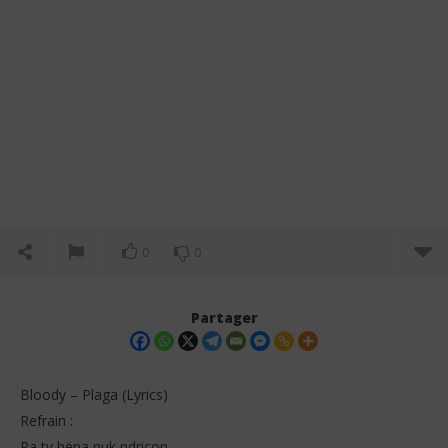
0
0
Partager
Bloody – Plaga (Lyrics)
Refrain :
Pa ty hëna nuk ndriçon