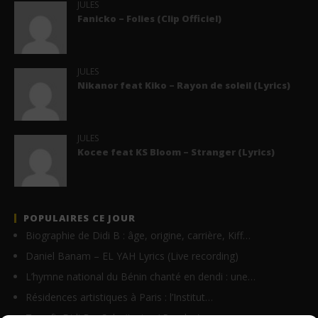
JULES
Fanicko – Folies (Clip Officiel)
JULES
Nikanor feat Kiko – Rayon de soleil (Lyrics)
JULES
Kocee feat KS Bloom – Stranger (Lyrics)
POPULAIRES CE JOUR
Biographie de Didi B : âge, origine, carrière, Kiff…
Daniel Banam – EL YAH Lyrics (Live recording)
L’hymne national du Bénin chanté en dendi : une…
Résidences artistiques à Paris : l’Institut…
Tayc ft. Didi B – Salo (Lyrics / Paroles)