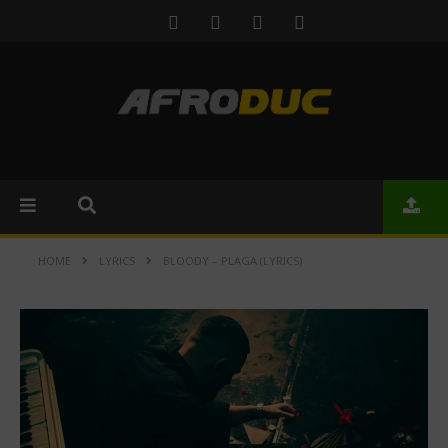
HOME
LYRICS
BLOODY – PLAGA (LYRICS)