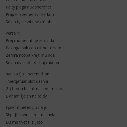
Pa ty plaga nuk shërohet
Prap kjo zemër ty t’kërkon
Se pa ty vështir se m’sohet
NOW VIEWING
Verse 1:
Prej momentit qe jem nda
Bloody – Plaga (Lyrics)
Egl
Pak nga pak cdo dit po tretem
6
6
janvier
jan
Zemra ncopa krejt mu nda
2026
202
Stone
S
Se na dy nket jet t’huj mbeten
naa sa fjal i patem thon
T’perqafuar plot dashni
Gjjthmon bashk na kem mu kon
E dham fjalen na te dy
Fjalet mbeten po na jo
Shpejt u shua krejt dashnia
Du me t’vet ti si jeto