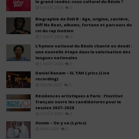
le grand rendez-vous culturel du Bénin ?
6 AOÛT 2026
0
Biographie de Didi B : âge, origine, carrière,
Kiff No Beat, albums, fortune et parcours du
roi du rap ivoirien
1 AOÛT 2026
0
L’hymne national du Bénin chanté en dendi :
une nouvelle étape dans la valorisation des
langues nationales
1 AOÛT 2026
0
Daniel Banam – EL YAH Lyrics (Live
recording)
29 JUIN 2025
0
Résidences artistiques à Paris : l’Institut
français ouvre les candidatures pour la
session 2027-2028
4 AOÛT 2026
0
Homix – On y va (Lyrics)
9 MAI 2025
0