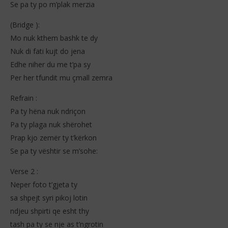
Se pa ty po m’plak merzia
(Bridge ):
Mo nuk kthem bashk te dy
Nuk di fati kujt do jena
Edhe niher du me t’pa sy
Per her tfundit mu çmall zemra
Refrain :
Pa ty hëna nuk ndriçon
Pa ty plaga nuk shërohet
Prap kjo zemër ty t’kërkon
Se pa ty vështir se m’sohe:
Verse 2 :
Neper foto t’gjeta ty
sa shpejt syri pikoj lotin
ndjeu shpirti qe esht thy
tash pa ty se nje as t’ngrotin