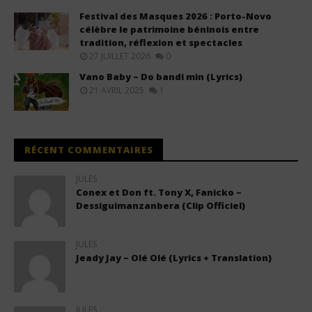
Festival des Masques 2026 : Porto-Novo
célèbre le patrimoine béninois entre
tradition, réflexion et spectacles
27 JUILLET 2026
0
Vano Baby – Do bandi min (Lyrics)
21 AVRIL 2025
1
RÉCENT COMMENTAIRES
JULES
Conex et Don ft. Tony X, Fanicko –
Dessiguimanzanbera (Clip Officiel)
JULES
Jeady Jay – Olé Olé (Lyrics + Translation)
JULES