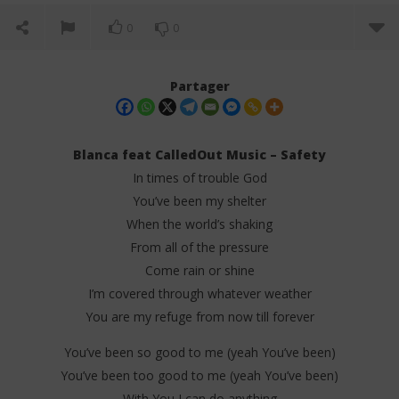
0
0
Partager
Blanca feat CalledOut Music – Safety
In times of trouble God
You’ve been my shelter
When the world’s shaking
From all of the pressure
Come rain or shine
I’m covered through whatever weather
NOW VIEWING
You are my refuge from now till forever
Blanca feat CalledOut Music – Safety (Lyrics)
Dar
Tr
You’ve been so good to me (yeah You’ve been)
26
mai
26
You’ve been too good to me (yeah You’ve been)
2025
mai
Stone
With You I can do anything