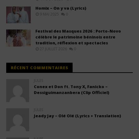
Homix – On y va (Lyrics)
9 MAI 2025
0
Festival des Masques 2026 : Porto-Novo
célèbre le patrimoine béninois entre
tradition, réflexion et spectacles
27 JUILLET 2026
0
RÉCENT COMMENTAIRES
JULES
Conex et Don ft. Tony X, Fanicko –
Dessiguimanzanbera (Clip Officiel)
JULES
Jeady Jay – Olé Olé (Lyrics + Translation)
JULES