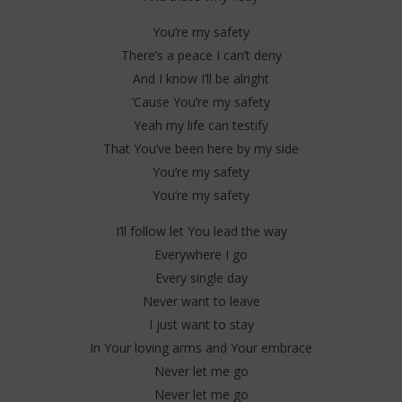
You’re my safety
There’s a peace I can’t deny
And I know I’ll be alright
‘Cause You’re my safety
Yeah my life can testify
That You’ve been here by my side
You’re my safety
You’re my safety
I’ll follow let You lead the way
Everywhere I go
Every single day
Never want to leave
I just want to stay
In Your loving arms and Your embrace
Never let me go
Never let me go