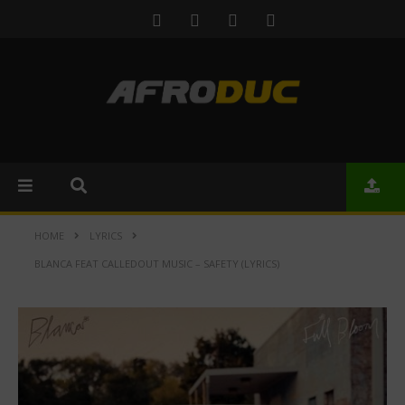
HOME
LYRICS
BLANCA FEAT CALLEDOUT MUSIC – SAFETY (LYRICS)