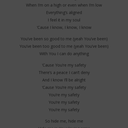
When I’m on a high or even when I’m low
Everything’s aligned
I feel it in my soul
‘Cause I know, I know, I know
You’ve been so good to me (yeah You’ve been)
You’ve been too good to me (yeah You’ve been)
With You I can do anything
‘Cause You’re my safety
There’s a peace I can’t deny
And I know I’ll be alright
‘Cause You’re my safety
You’re my safety
You’re my safety
You’re my safety
So hide me, hide me