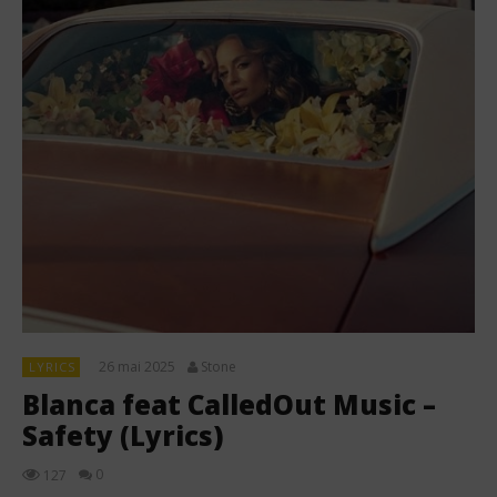
26 mai 2025
Stone
LYRICS
Blanca feat CalledOut Music –
Safety (Lyrics)
0
127