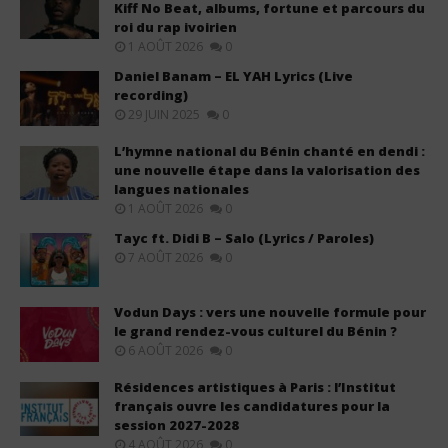
Kiff No Beat, albums, fortune et parcours du
roi du rap ivoirien
1 AOÛT 2026
0
Daniel Banam – EL YAH Lyrics (Live
recording)
29 JUIN 2025
0
L’hymne national du Bénin chanté en dendi :
une nouvelle étape dans la valorisation des
langues nationales
1 AOÛT 2026
0
Tayc ft. Didi B – Salo (Lyrics / Paroles)
7 AOÛT 2026
0
Vodun Days : vers une nouvelle formule pour
le grand rendez-vous culturel du Bénin ?
6 AOÛT 2026
0
Résidences artistiques à Paris : l’Institut
français ouvre les candidatures pour la
session 2027-2028
4 AOÛT 2026
0