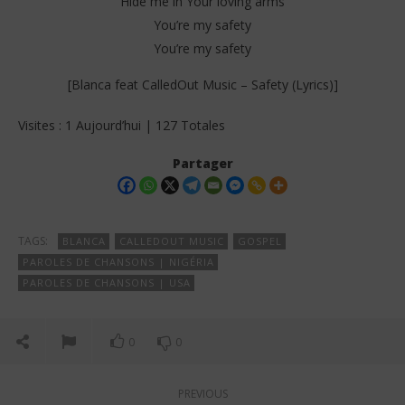
Hide me in Your loving arms
You’re my safety
You’re my safety
[Blanca feat CalledOut Music – Safety (Lyrics)]
Visites : 1 Aujourd’hui | 127 Totales
Partager
TAGS:
BLANCA
CALLEDOUT MUSIC
GOSPEL
PAROLES DE CHANSONS | NIGÉRIA
PAROLES DE CHANSONS | USA
0
0
PREVIOUS