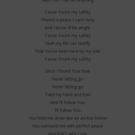
202
S
‘Cause You’re my safety
There’s a peace I can’t deny
And I know I’ll be alright
‘Cause You’re my safety
Yeah my life can testify
That You’ve been here by my side
‘Cause You’re my safety
Since I found Your love
Never letting go
Never letting go
Take my hand and lead
And I’ll follow You
I’ll follow You
You hold me down like an anchor below
You surround me with perfect peace
And that’s why I say