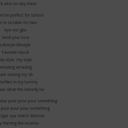
ck who no dey there
m be prefect for school
 le ra table for two
Aye mo gbe
Send your loca
Lifestyle lifestyle
Favorite rascal
My style, my style
Amazing amazing
 am shining my 36
terflies in my tummy
o what the remedy ha
our pour pour pour something
 pour pour pour something
cigar oya switch Benson
 flaming like incense