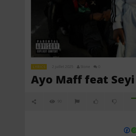
2 juillet 2025
Stone
0
LYRICS
Ayo Maff feat Seyi 
90