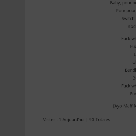
Baby, pour p
Pour pour
Switch 
Body
Fuck w
Fu
E
G
Bundl
B
Fuck w
Fu
[Ayo Maff f
Visites : 1 Aujourd’hui | 90 Totales