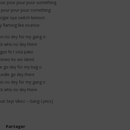
our pour pour pour something
 pour pour pour something
cigar oya switch benson
 flaming like incense
ho no dey for my gang o
ck who no dey there
gun fe t iota pako
bowo ko wo latest
e go dey for my bag o
undle go dey there
ho no dey for my gang o
ck who no dey there
eat Seyi Vibez – Gang Lyrics]
Partager