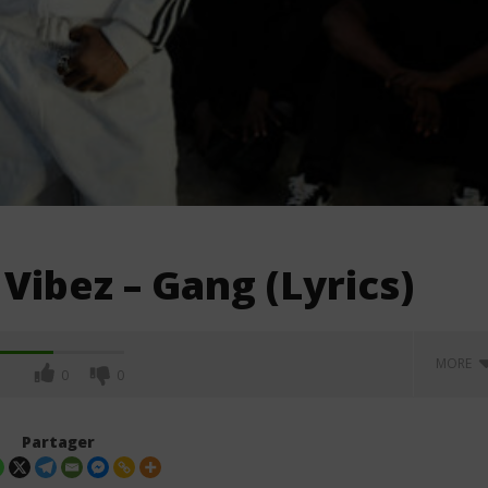
Vibez – Gang (Lyrics)
MORE
0
0
Partager