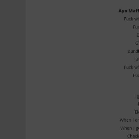
Ayo Maff
Fuck w
Fu
NOW VIEWING
E
G
Ayo Maff feat Seyi Vibez – Gang
Davido ft
(Lyrics)
& Traduc
Bundl
2
2
B
juillet
juillet
2025
2025
Fuck w
Stone
Stone
Fu
I 
El
When I d
When I g
Check