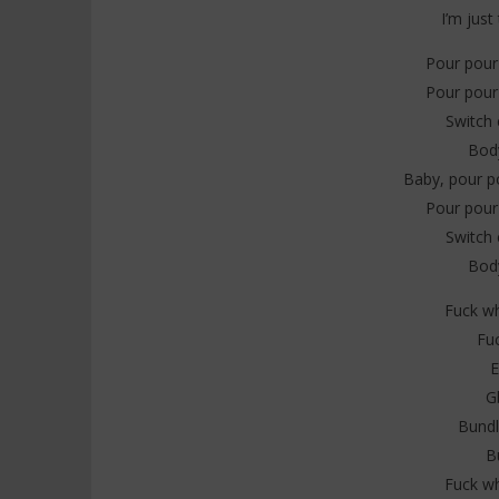
I’m jus
Pour pour
Pour pour
Switch 
Body
Baby, pour p
Pour pour
Switch 
Body
Fuck w
Fu
E
G
Bundl
B
Fuck w