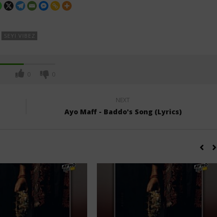
SEYI VIBEZ
0
0
NEXT
Ayo Maff - Baddo's Song (Lyrics)