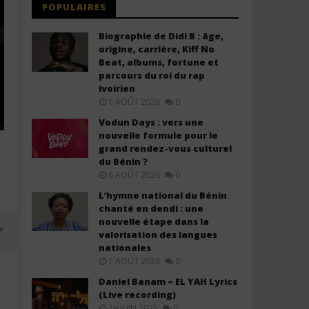
POPULAIRES
Biographie de Didi B : âge,
origine, carrière, Kiff No
Beat, albums, fortune et
parcours du roi du rap
ivoirien
1 AOÛT 2026
0
Vodun Days : vers une
nouvelle formule pour le
grand rendez-vous culturel
du Bénin ?
6 AOÛT 2026
0
L’hymne national du Bénin
chanté en dendi : une
nouvelle étape dans la
valorisation des langues
nationales
1 AOÛT 2026
0
Daniel Banam – EL YAH Lyrics
(Live recording)
29 JUIN 2025
0