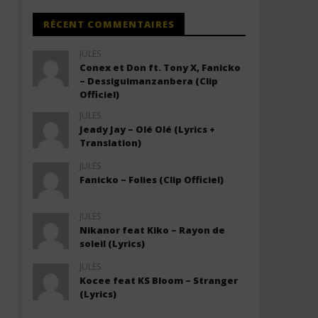
RÉCENT COMMENTAIRES
JULES
Conex et Don ft. Tony X, Fanicko
– Dessiguimanzanbera (Clip
Officiel)
JULES
Jeady Jay – Olé Olé (Lyrics +
Translation)
JULES
Fanicko – Folies (Clip Officiel)
JULES
Nikanor feat Kiko – Rayon de
soleil (Lyrics)
JULES
Kocee feat KS Bloom – Stranger
(Lyrics)