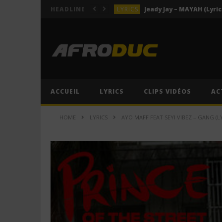
LYRICS
Jeady Jay – MAYAH (Lyric
HEADLINE
ACTUALITÉS
LYRICS
Himra – Plus de love (Lyr
LYRICS
Anitta – Azul (Lyrics & 
LYRICS
ACCUEIL
LYRICS
CLIPS VIDÉOS
AC
LYRICS
Jeady Jay – MAYAH (Lyric
HOME
LYRICS
AYO MAFF FEAT SEYI VIBEZ – GANG (LY