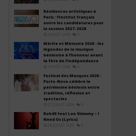
Résidences artistiques à
Paris : l’Institut français
ouvre les candidatures pour
la session 2027-2028
4 AOÛT 2026
0
Davido – Zanzibar (Lyrics &
Davido ft. Leon Thomas - 
Mérite et Mémoire 2026 : les
Traduction)
Everybody (Lyrics & Tradu
légendes de la musique
béninoise à l’honneur avant
2
2
la fête de l’Indépendance
juillet
juillet
2025
2025
3 AOÛT 2026
0
Stone
Stone
Festival des Masques 2026 :
Porto-Novo célèbre le
patrimoine béninois entre
tradition, réflexion et
spectacles
27 JUILLET 2026
0
Rob49 feat Loe Shimmy – I
Need Us (Lyrics)
26 JUILLET 2025
0