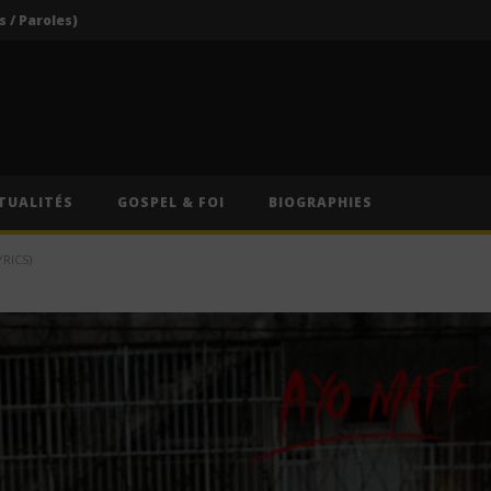
s / Paroles)
Vodun Days : vers une nouvelle formule pour le grand rendez-vous culturel du Bénin ?
ics / Paroles)
Traduction Française)
Anitta – Divino Sexual (Lyrics & Traduction Française)
TUALITÉS
GOSPEL & FOI
BIOGRAPHIES
s / Paroles)
RICS)