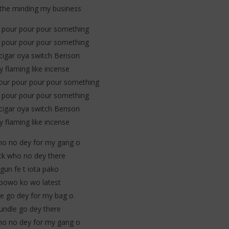
t the minding my business
 pour pour pour something
 pour pour pour something
cigar oya switch Benson
 flaming like incense
our pour pour pour something
 pour pour pour something
cigar oya switch Benson
 flaming like incense
ho no dey for my gang o
ck who no dey there
gun fe t iota pako
bowo ko wo latest
e go dey for my bag o
undle go dey there
ho no dey for my gang o