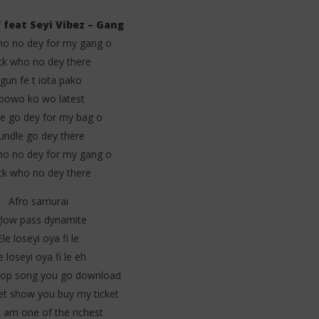
 feat Seyi Vibez – Gang
ho no dey for my gang o
ck who no dey there
gun fe t iota pako
bowo ko wo latest
. Llona – My Light (Lyrics
Davido – Guide (Lyrics &
tion)
Traduction)
e go dey for my bag o
2
undle go dey there
juillet
ho no dey for my gang o
2025
Stone
ck who no dey there
Afro samurai
glow pass dynamite
Ele loseyi oya fi le
e loseyi oya fi le eh
rop song you go download
et show you buy my ticket
 am one of the richest