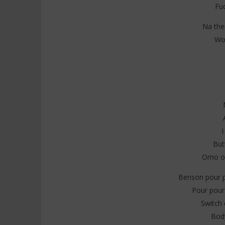
Fu
Na the
Won
I
But
Omo ow
Benson pour p
Pour pour
Switch 
Body