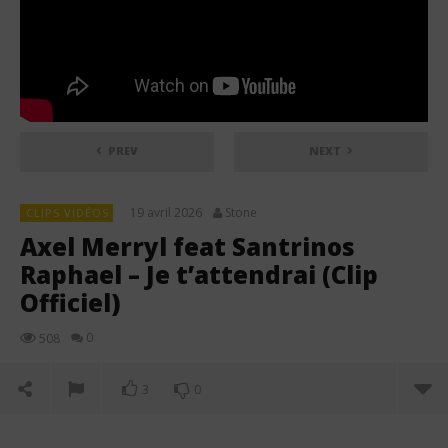
PREV
NEXT
19 avril 2026
Stone
CLIPS VIDÉOS
Axel Merryl feat Santrinos
Raphael – Je t’attendrai (Clip
Officiel)
0
508
3
0