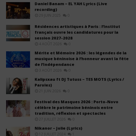
Daniel Banam – EL YAH Lyrics (Live
recording)
29 JUIN 2025
0
Résidences artistiques à Paris : l’Institut
français ouvre les candidatures pour la
session 2027-2028
4 AOÛT 2026
0
Mérite et Mémoire 2026 : les légendes de la
musique béninoise à l’honneur avant la fête
de l’Indépendance
3 AOÛT 2026
0
Kalipsxau ft DJ Tutuss – TES MOTS (Lyrics /
Paroles)
21 JUIN 2026
0
Festival des Masques 2026 : Porto-Novo
célèbre le patrimoine béninois entre
tradition, réflexion et spectacles
27 JUILLET 2026
0
Nikanor – Jolie (Lyrics)
12 JUILLET 2024
1