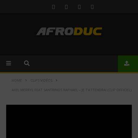
HOME
CLIPS VIDÉOS
AXEL MERRYL FEAT SANTRINOS RAPHAEL – JE T’ATTENDRAI (CLIP OFFICIEL)