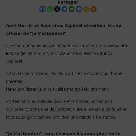
Partager
Axel Merryl et Santrinos Raphael dévoilent le clip
officiel de “Je t’attendrai”
Le chanteur béninois Axel Merryl revient avec un nouveau titre
intitulé “Je t’attendrai”, en collaboration avec Santrinos
Raphael.
À travers ce morceau, les deux artistes explorent un thème
NOW VIEWING
universel :
Axel Merryl feat Santrinos Raphael – Je t’attendrai
Vo
l’amour à distance et la fidélité malgré l’éloignement.
(Clip Officiel)
gr
19
19
Portée par une mélodie douce et émotive, la chanson
avril
avri
s’impose comme une déclaration sincère, capable de toucher
2026
202
Stone
S
tous ceux qui vivent ou ont vécu une relation à distance.
“Je t’attendrai” : une chanson d’amour plus forte