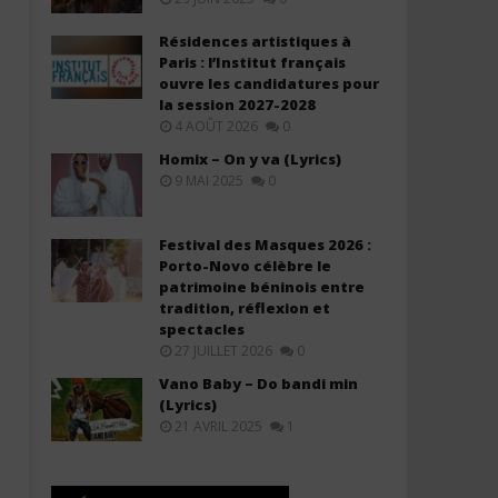
Résidences artistiques à
Paris : l’Institut français
ouvre les candidatures pour
la session 2027-2028
4 AOÛT 2026
0
Homix – On y va (Lyrics)
9 MAI 2025
0
Anne Elisabeth - Ndam/Victoire
Anne Elisabeth - Dans tes
Festival des Masques 2026 :
(Paroles/Lyrics)
(Paroles/Lyrics)
Porto-Novo célèbre le
2
2
patrimoine béninois entre
décembre
décembre
tradition, réflexion et
2025
2025
Stone
Stone
spectacles
27 JUILLET 2026
0
Vano Baby – Do bandi min
(Lyrics)
21 AVRIL 2025
1