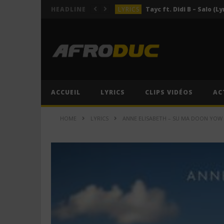
LYRICS
Tayc ft. Didi B – Salo (Ly
HEADLINE
LYRICS
LYRICS
ACTUALITÉS
LYRICS
ACCUEIL
LYRICS
CLIPS VIDÉOS
AC
LYRICS
Tayc ft. Didi B – Salo (Ly
HOME
LYRICS
ANNE ELISABETH – SU MA DOON YOW 