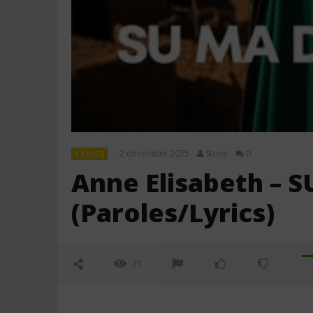
2 décembre 2025
Stone
0
LYRICS
Anne Elisabeth –
(Paroles/Lyrics)
25