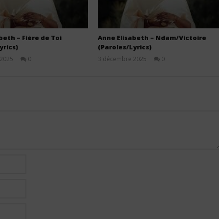
beth – Fière de Toi
Anne Elisabeth – Ndam/Victoire
yrics)
(Paroles/Lyrics)
 2025
0
3 décembre 2025
0
Stone
Stone