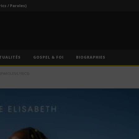
rics / Paroles)
Darkoo ft. Asake – That Girl (Lyrics / Paroles & Traduction Française)
Oberz ft. Qing Madi – Lucky (Lyrics / Paroles & Traduction Française)
Afrique du Sud : Oprah Winfrey fermera son école pour jeunes filles après près de vingt ans d’activité
Indira ft. Guy Michel & Min Etta – Merci (Lyrics / Paroles)
TUALITÉS
GOSPEL & FOI
BIOGRAPHIES
rics / Paroles)
(PAROLES/LYRICS)