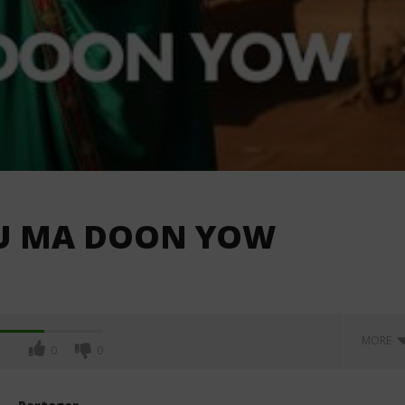
 SU MA DOON YOW
MORE
0
0