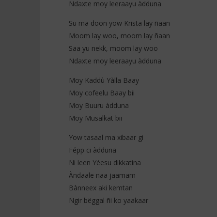
Ndaxte moy leeraayu àdduna
Su ma doon yow Krista lay ñaan
Moom lay woo, moom lay ñaan
Saa yu nekk, moom lay woo
Ndaxte moy leeraayu àdduna
Moy Kaddù Yàlla Baay
Moy cofeelu Baay bii
Moy Buuru àdduna
Moy Musalkat bii
Yow tasaal ma xibaar gi
Fépp ci àdduna
Ni leen Yéesu dikkatina
Àndaale naa jaamam
Bànneex aki kemtan
Ngir bëggal ñi ko yaakaar