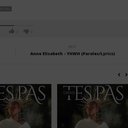
NÉGAL
0
0
NEXT
Anne Elisabeth - YHWH (Paroles/Lyrics)