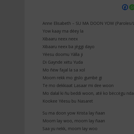
Anne Elisabeth – SU MA DOON YOW (Paroles/L
Yow kaay ma déey la
Xibaaru neex neex
NOW VIEWING
Xibaaru neex ba jéggi dayo
Yéesu doomu Yàlla ji
Anne Elisabeth – SU MA DOON
Anne Elis
YOW (Paroles/Lyrics)
(Paroles/
Di Gaynde xëtu Yuda
2
2
Mo ñëw fajal la sa xol
décembre
décembre
2025
Moom rekk mo gislo gumbë gi
2025
Stone
Stone
Te mo dekkiaat Lasaar mi dee woon
Mo dalal ki ñu beddi woon, até ko bëccëgu n
Kookee Yéesu bu Nasaret
Su ma doon yow Krista lay ñaan
Moom lay woo, moom lay ñaan
Saa yu nekk, moom lay woo