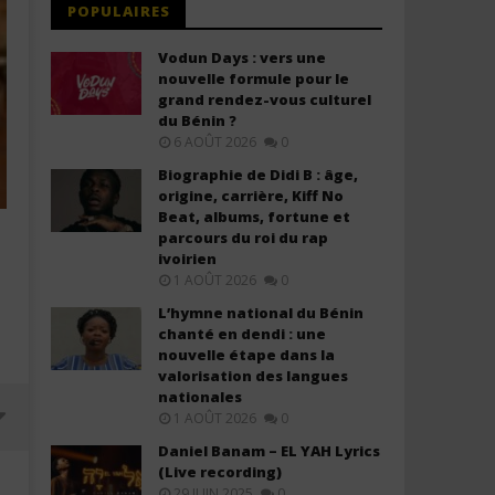
POPULAIRES
Vodun Days : vers une
nouvelle formule pour le
grand rendez-vous culturel
du Bénin ?
6 AOÛT 2026
0
Biographie de Didi B : âge,
origine, carrière, Kiff No
Beat, albums, fortune et
parcours du roi du rap
ivoirien
1 AOÛT 2026
0
L’hymne national du Bénin
chanté en dendi : une
nouvelle étape dans la
valorisation des langues
nationales
1 AOÛT 2026
0
Daniel Banam – EL YAH Lyrics
(Live recording)
29 JUIN 2025
0