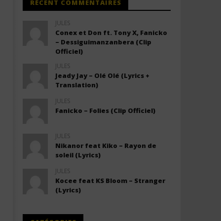
RÉCENT COMMENTAIRES
JULES
Conex et Don ft. Tony X, Fanicko
– Dessiguimanzanbera (Clip
Officiel)
JULES
Jeady Jay – Olé Olé (Lyrics +
Translation)
JULES
Fanicko – Folies (Clip Officiel)
JULES
Nikanor feat Kiko – Rayon de
soleil (Lyrics)
JULES
Kocee feat KS Bloom – Stranger
(Lyrics)