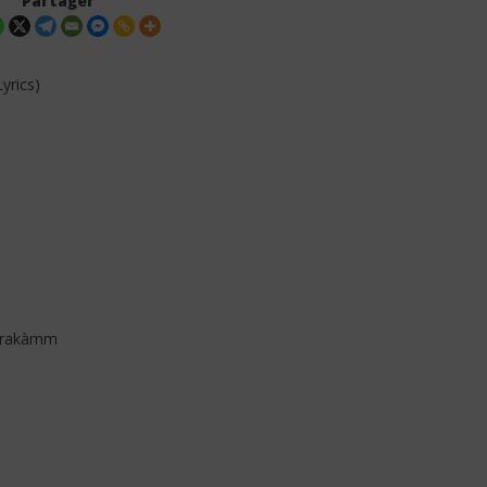
Partager
yrics)
abeth - Jaamu
Lyrics)
Anne Elisabeth - Fière de Toi
(Paroles/Lyrics)
2
décembre
2025
Stone
darakàmm