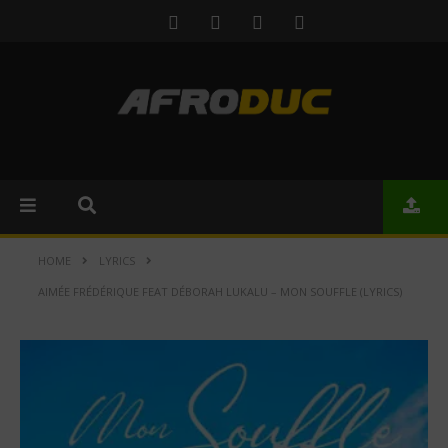
HOME
LYRICS
AIMÉE FRÉDÉRIQUE FEAT DÉBORAH LUKALU – MON SOUFFLE (LYRICS)