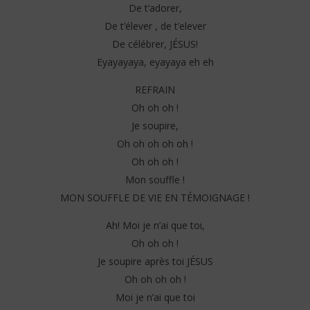
De t’adorer,
De t’élever , de t’elever
De célébrer, JÉSUS!
Eyayayaya, eyayaya eh eh
REFRAIN
Oh oh oh !
Je soupire,
Oh oh oh oh oh !
Oh oh oh !
Mon souffle !
MON SOUFFLE DE VIE EN TÉMOIGNAGE !
Ah! Moi je n’ai que toi,
Oh oh oh !
Je soupire après toi JÉSUS
Oh oh oh oh !
Moi je n’ai que toi