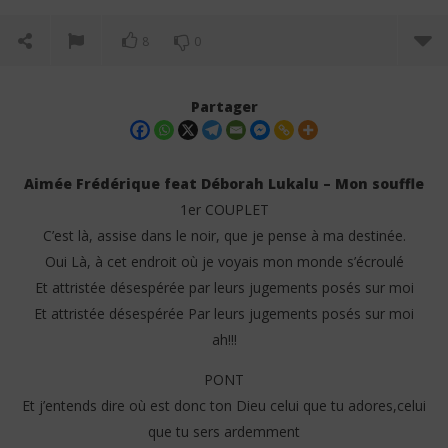
8
0
Partager
Aimée Frédérique feat Déborah Lukalu – Mon souffle
1er COUPLET
C’est là, assise dans le noir, que je pense à ma destinée.
Oui Là, à cet endroit où je voyais mon monde s’écroulé
Et attristée désespérée par leurs jugements posés sur moi
Et attristée désespérée Par leurs jugements posés sur moi
ah!!!
NOW VIEWING
PONT
Aimée Frédérique feat Déborah Lukalu – Mon
Col
souffle (Lyrics)
Et j’entends dire où est donc ton Dieu celui que tu adores,celui
8
mai
8
que tu sers ardemment
202
mai