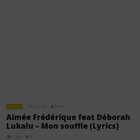
8 mai 2025
Stone
LYRICS
Aimée Frédérique feat Déborah
Lukalu – Mon souffle (Lyrics)
0
1.27K