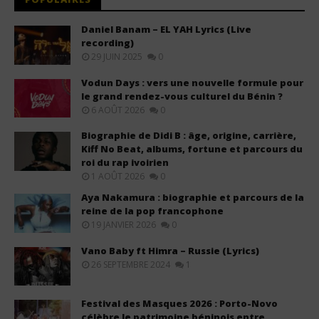
Daniel Banam – EL YAH Lyrics (Live
recording)
29 JUIN 2025
0
Vodun Days : vers une nouvelle formule pour
le grand rendez-vous culturel du Bénin ?
6 AOÛT 2026
0
Biographie de Didi B : âge, origine, carrière,
Kiff No Beat, albums, fortune et parcours du
roi du rap ivoirien
1 AOÛT 2026
0
Aya Nakamura : biographie et parcours de la
reine de la pop francophone
19 JANVIER 2026
0
Vano Baby ft Himra – Russie (Lyrics)
26 SEPTEMBRE 2024
1
Festival des Masques 2026 : Porto-Novo
célèbre le patrimoine béninois entre