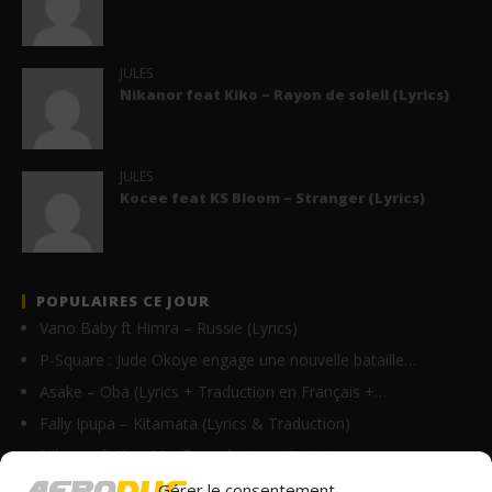
JULES
Nikanor feat Kiko – Rayon de soleil (Lyrics)
JULES
Kocee feat KS Bloom – Stranger (Lyrics)
POPULAIRES CE JOUR
Vano Baby ft Himra – Russie (Lyrics)
P-Square : Jude Okoye engage une nouvelle bataille…
Asake – Oba (Lyrics + Traduction en Français +…
Fally Ipupa – Kitamata (Lyrics & Traduction)
Nikanor ft Krys M – Tu parles trop (Lyrics)
Axel Merryl feat Toofan – Gba gba (Lyrics)
Gérer le consentement