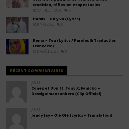
tradition, réflexion et spectacles
27 JUILLET 2026
0
Homix – On y va (Lyrics)
9 MAI 2025
0
Rema – Tea (Lyrics / Paroles & Traduction
Française)
8 AOÛT 2026
0
RÉCENT COMMENTAIRES
JULES
Conex et Don ft. Tony X, Fanicko –
Dessiguimanzanbera (Clip Officiel)
JULES
Jeady Jay – Olé Olé (Lyrics + Translation)