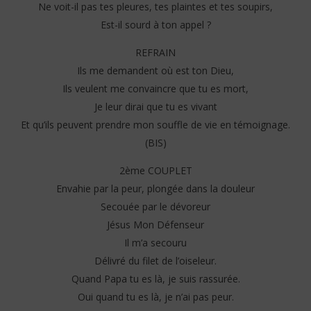
S
Ne voit-il pas tes pleures, tes plaintes et tes soupirs,
2025
Stone
Est-il sourd à ton appel ?
REFRAIN
Ils me demandent où est ton Dieu,
Ils veulent me convaincre que tu es mort,
Je leur dirai que tu es vivant
Et qu’ils peuvent prendre mon souffle de vie en témoignage.
(BIS)
2ème COUPLET
Envahie par la peur, plongée dans la douleur
Secouée par le dévoreur
Jésus Mon Défenseur
Il m’a secouru
Délivré du filet de l’oiseleur.
Quand Papa tu es là, je suis rassurée.
Oui quand tu es là, je n’ai pas peur.