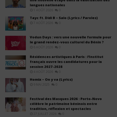
langues nationales
1 AOÛT 2026
0
Tayc ft. Didi B – Salo (Lyrics / Paroles)
7 AOÛT 2026
0
Vodun Days : vers une nouvelle formule pour
le grand rendez-vous culturel du Bénin ?
6 AOÛT 2026
0
Résidences artistiques à Paris : l’Institut
français ouvre les candidatures pour la
session 2027-2028
4 AOÛT 2026
0
Homix – On y va (Lyrics)
9 MAI 2025
0
Festival des Masques 2026 : Porto-Novo
célèbre le patrimoine béninois entre
tradition, réflexion et spectacles
27 JUILLET 2026
0