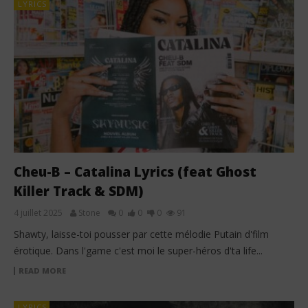
LYRICS
Cheu-B – Catalina Lyrics (feat Ghost
Killer Track & SDM)
4 juillet 2025
Stone
0
0
0
91
Shawty, laisse-toi pousser par cette mélodie Putain d'film
érotique. Dans l'game c'est moi le super-héros d'ta life...
READ MORE
LYRICS