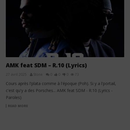
AMK feat SDM – R.10 (Lyrics)
27 avril 2025
Stone
0
0
0
73
Cours après l'plata comme à l'époque (Poh). Si y a l'portail,
c'est qu'y a des Porsches... AMK feat SDM - R.10 (Lyrics -
Paroles)
READ MORE