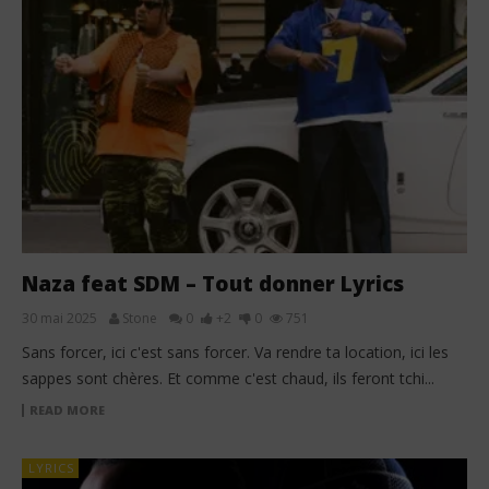
Naza feat SDM – Tout donner Lyrics
30 mai 2025
Stone
0
+2
0
751
Sans forcer, ici c'est sans forcer. Va rendre ta location, ici les
sappes sont chères. Et comme c'est chaud, ils feront tchi...
READ MORE
LYRICS