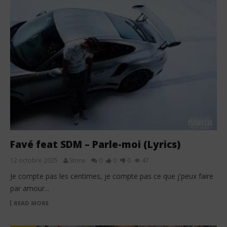
Favé feat SDM – Parle-moi (Lyrics)
12 octobre 2025
Stone
0
0
0
47
Je compte pas les centimes, je compte pas ce que j'peux faire
par amour...
READ MORE