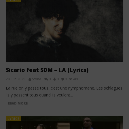
Sicario feat SDM – I.A (Lyrics)
28 juin 2025
Stone
0
0
0
480
La rue on y passe tous, c’est une nymphomane. Les schlagues
ils y passent tous quand ils veulent...
READ MORE
LYRICS