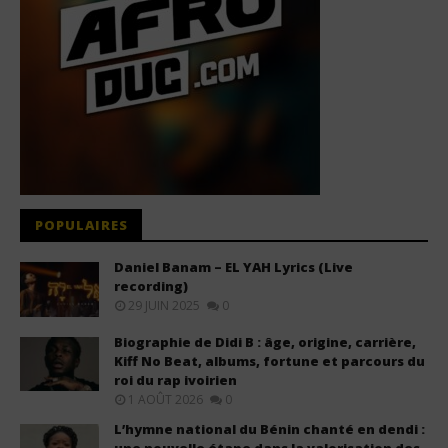
POPULAIRES
Daniel Banam – EL YAH Lyrics (Live
recording)
29 JUIN 2025
0
Biographie de Didi B : âge, origine, carrière,
Kiff No Beat, albums, fortune et parcours du
roi du rap ivoirien
1 AOÛT 2026
0
L’hymne national du Bénin chanté en dendi :
une nouvelle étape dans la valorisation des