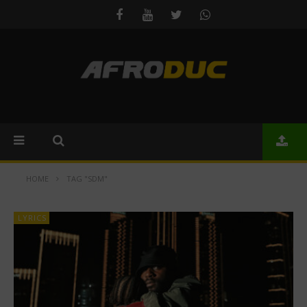
HOME
TAG "SDM"
LYRICS