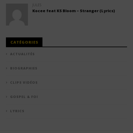
JULES
Kocee feat KS Bloom – Stranger (Lyrics)
CATÉGORIES
ACTUALITÉS
BIOGRAPHIES
CLIPS VIDÉOS
GOSPEL & FOI
LYRICS