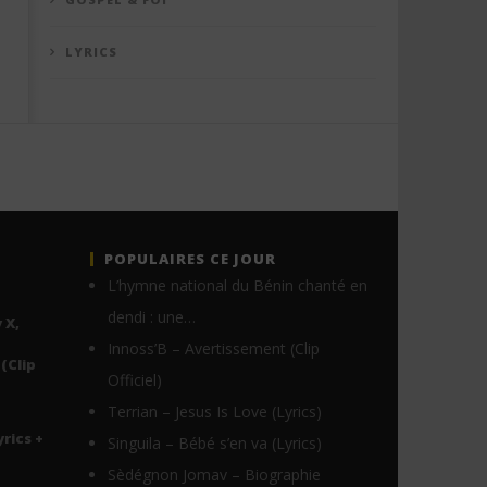
LYRICS
POPULAIRES CE JOUR
L’hymne national du Bénin chanté en
dendi : une…
 X,
Innoss’B – Avertissement (Clip
(Clip
Officiel)
Terrian – Jesus Is Love (Lyrics)
yrics +
Singuila – Bébé s’en va (Lyrics)
Sèdégnon Jomav – Biographie