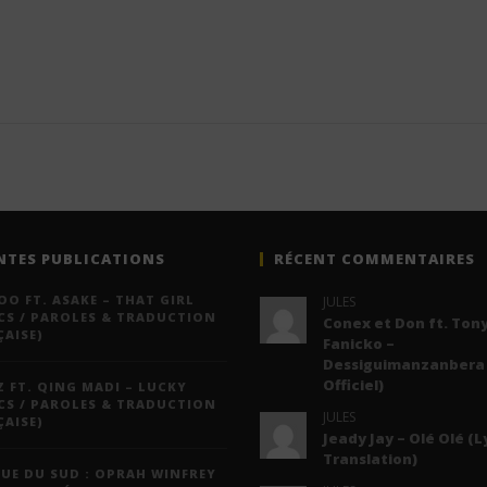
NTES PUBLICATIONS
RÉCENT COMMENTAIRES
O FT. ASAKE – THAT GIRL
JULES
CS / PAROLES & TRADUCTION
Conex et Don ft. Tony
AISE)
Fanicko –
Dessiguimanzanbera 
Officiel)
 FT. QING MADI – LUCKY
CS / PAROLES & TRADUCTION
JULES
AISE)
Jeady Jay – Olé Olé (L
Translation)
UE DU SUD : OPRAH WINFREY