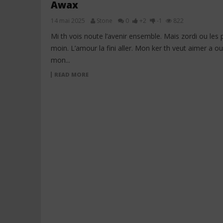
Awax
14 mai 2025
Stone
0
+2
-1
822
Mi th vois noute l’avenir ensemble. Mais zordi ou les 
moin. L’amour la fini aller. Mon ker th veut aimer a ou
mon...
READ MORE