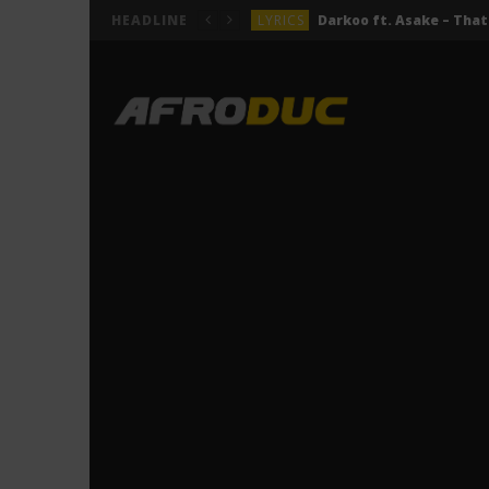
LYRICS
HEADLINE
LYRICS
ACTUALITÉS
LYRICS
LYRICS
Jeady Jay – MAYAH (Lyric
LYRICS