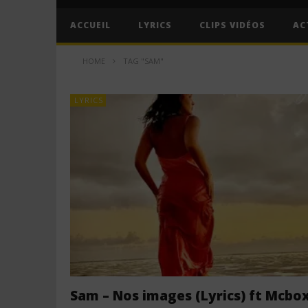
ACCUEIL
LYRICS
CLIPS VIDÉOS
AC
HOME
TAG "SAM"
LYRICS
Sam – Nos images (Lyrics) ft Mcbox