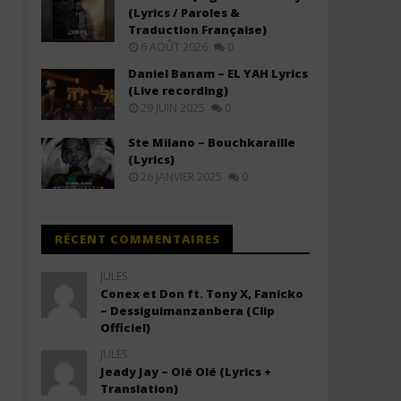
(Lyrics / Paroles &
Traduction Française)
6 AOÛT 2026
0
Daniel Banam – EL YAH Lyrics
(Live recording)
29 JUIN 2025
0
Ste Milano – Bouchkaraille
(Lyrics)
26 JANVIER 2025
0
RÉCENT COMMENTAIRES
JULES
Conex et Don ft. Tony X, Fanicko
– Dessiguimanzanbera (Clip
Officiel)
JULES
Jeady Jay – Olé Olé (Lyrics +
Translation)