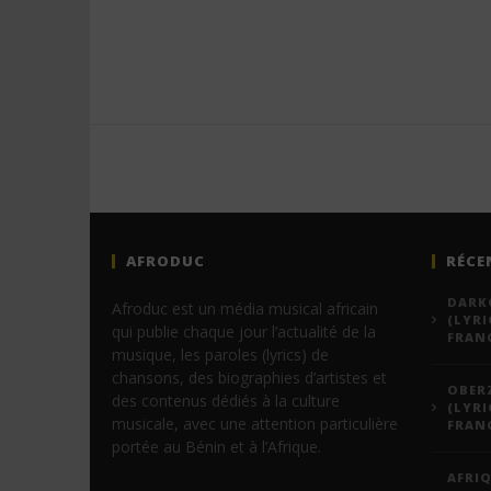
AFRODUC
RÉCE
DARKO
Afroduc est un média musical africain
(LYRI
qui publie chaque jour l’actualité de la
FRANÇ
musique, les paroles (lyrics) de
chansons, des biographies d’artistes et
OBERZ
des contenus dédiés à la culture
(LYRI
musicale, avec une attention particulière
FRANÇ
portée au Bénin et à l’Afrique.
AFRIQ