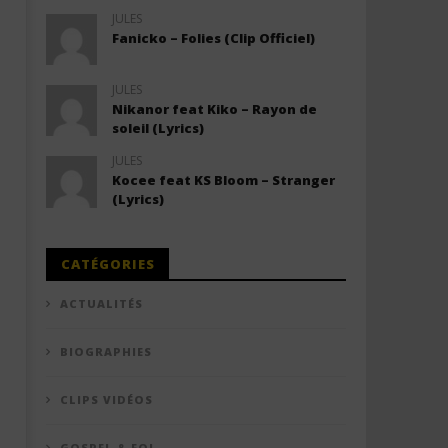
JULES
Fanicko – Folies (Clip Officiel)
JULES
Nikanor feat Kiko – Rayon de
soleil (Lyrics)
JULES
Kocee feat KS Bloom – Stranger
(Lyrics)
CATÉGORIES
ACTUALITÉS
BIOGRAPHIES
CLIPS VIDÉOS
GOSPEL & FOI