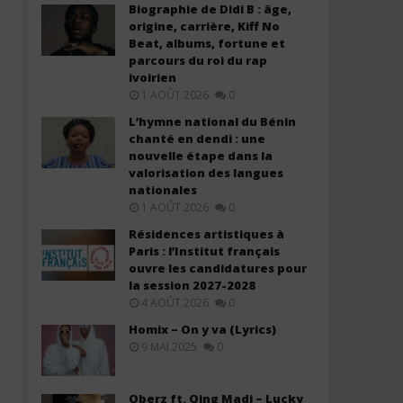
Biographie de Didi B : âge,
origine, carrière, Kiff No
Beat, albums, fortune et
parcours du roi du rap
ivoirien
1 AOÛT 2026
0
L’hymne national du Bénin
chanté en dendi : une
nouvelle étape dans la
valorisation des langues
nationales
1 AOÛT 2026
0
Résidences artistiques à
Paris : l’Institut français
ouvre les candidatures pour
la session 2027-2028
4 AOÛT 2026
0
Homix – On y va (Lyrics)
9 MAI 2025
0
Oberz ft. Qing Madi – Lucky