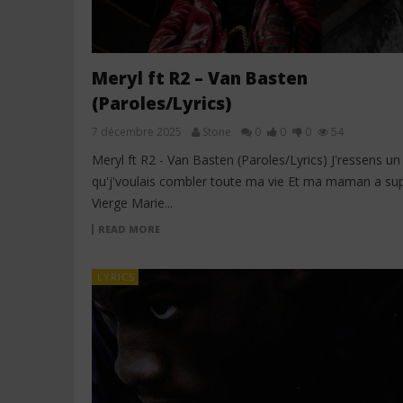
Meryl ft R2 – Van Basten
(Paroles/Lyrics)
7 décembre 2025
Stone
0
0
0
54
Meryl ft R2 - Van Basten (Paroles/Lyrics) J'ressens un
qu'j'voulais combler toute ma vie Et ma maman a supp
Vierge Marie...
READ MORE
LYRICS