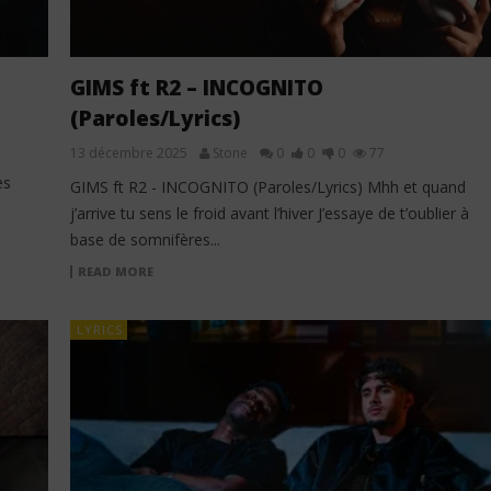
GIMS ft R2 – INCOGNITO
(Paroles/Lyrics)
13 décembre 2025
Stone
0
0
0
77
es
GIMS ft R2 - INCOGNITO (Paroles/Lyrics) Mhh et quand
j’arrive tu sens le froid avant l’hiver J’essaye de t’oublier à
base de somnifères...
READ MORE
LYRICS