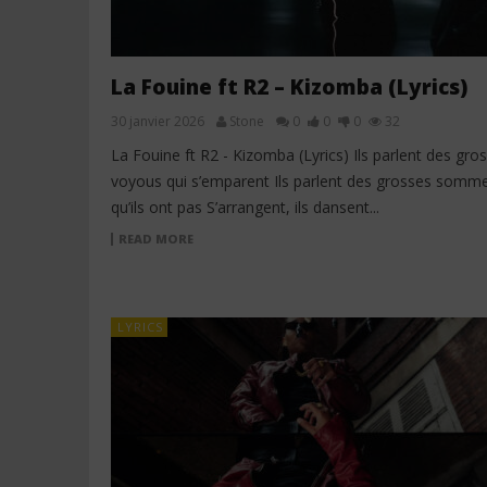
La Fouine ft R2 – Kizomba (Lyrics)
30 janvier 2026
Stone
0
0
0
32
La Fouine ft R2 - Kizomba (Lyrics) Ils parlent des gros
voyous qui s’emparent Ils parlent des grosses somm
qu’ils ont pas S’arrangent, ils dansent...
READ MORE
LYRICS