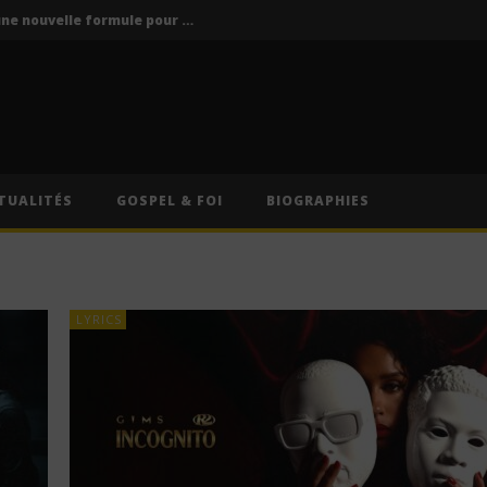
Vodun Days : vers une nouvelle formule pour le grand rendez-vous culturel du Bénin ?
ics / Paroles)
Traduction Française)
Anitta – Divino Sexual (Lyrics & Traduction Française)
Anitta – Pra Você Gostar De Mim (Lyrics & Traduction)
TUALITÉS
GOSPEL & FOI
BIOGRAPHIES
Vodun Days : vers une nouvelle formule pour le grand rendez-vous culturel du Bénin ?
LYRICS