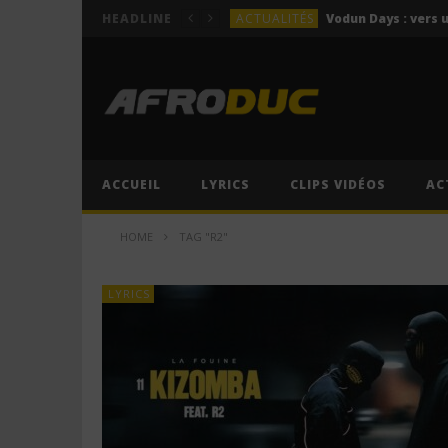
ACTUALITÉS
HEADLINE
LYRICS
Himra – Plus de love (Lyr
LYRICS
Anitta – Azul (Lyrics & 
LYRICS
LYRICS
ACCUEIL
LYRICS
CLIPS VIDÉOS
AC
ACTUALITÉS
HOME
TAG "R2"
LYRICS