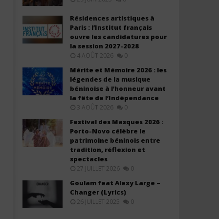
Résidences artistiques à
Paris : l’Institut français
ouvre les candidatures pour
la session 2027-2028
4 AOÛT 2026
0
Mérite et Mémoire 2026 : les
légendes de la musique
béninoise à l’honneur avant
la fête de l’Indépendance
3 AOÛT 2026
0
Festival des Masques 2026 :
Porto-Novo célèbre le
patrimoine béninois entre
tradition, réflexion et
spectacles
27 JUILLET 2026
0
Goulam feat Alexy Large –
Changer (Lyrics)
26 JUILLET 2025
0