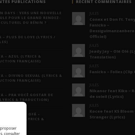
NTES PUBLICATIONS
RÉCENT COMMENTAIRES
N DAYS : VERS UNE NOUVELLE
JULES
ULE POUR LE GRAND RENDEZ-
Conex et Don ft. Tony
 CULTUREL DU BÉNIN ?
Fanicko –
Dessiguimanzanbera 
Officiel)
 – PLUS DE LOVE (LYRICS /
LES)
JULES
Jeady Jay – Olé Olé (L
A – AZUL (LYRICS &
Translation)
UCTION FRANÇAISE)
JULES
Fanicko – Folies (Clip 
A – DIVINO SEXUAL (LYRICS &
UCTION FRANÇAISE)
JULES
Nikanor feat Kiko – 
A – PRA VOCÊ GOSTAR DE
de soleil (Lyrics)
(LYRICS & TRADUCTION)
JULES
Kocee feat KS Bloom 
A FT. GRUPO OFÁ –
Stranger (Lyrics)
EMPLAÇÃO (LYRICS &
UCTION)
s proposer
s, consulter