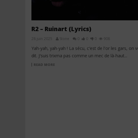
R2 – Ruinart (Lyrics)
28 juin 2025
Stone
0
0
0
908
Yah-yah, yah-yah ! La sécu, c′est de l'or les gars, on 
dit. J′suis trixma pas comme un mec de là-haut...
READ MORE