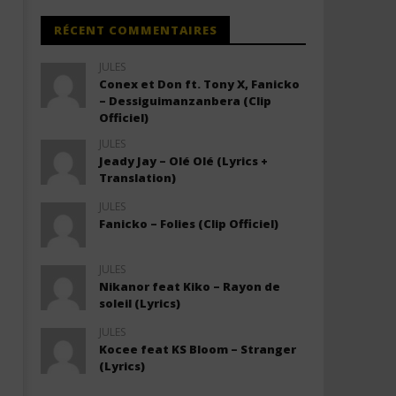
RÉCENT COMMENTAIRES
JULES
Conex et Don ft. Tony X, Fanicko
– Dessiguimanzanbera (Clip
Officiel)
JULES
Jeady Jay – Olé Olé (Lyrics +
Translation)
JULES
Fanicko – Folies (Clip Officiel)
JULES
Nikanor feat Kiko – Rayon de
soleil (Lyrics)
JULES
Kocee feat KS Bloom – Stranger
(Lyrics)