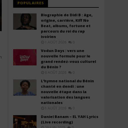
POPULAIRES
Biographie de Didi B : âge,
origine, carrière, Kiff No
Beat, albums, fortune et
parcours du roi du rap
ivoirien
1 AOÛT 2026
0
Vodun Days : vers une
nouvelle formule pour le
n
grand rendez-vous culturel
du Bénin ?
6 AOÛT 2026
0
L’hymne national du Bénin
chanté en dendi : une
nouvelle étape dans la
valorisation des langues
nationales
1 AOÛT 2026
0
Daniel Banam – EL YAH Lyrics
(Live recording)
29 JUIN 2025
0