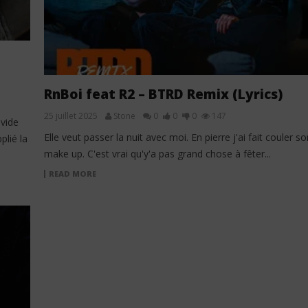
RnBoi feat R2 – BTRD Remix (Lyrics)
25 juillet 2025
Stone
0
0
0
147
 vide
Elle veut passer la nuit avec moi. En pierre j'ai fait couler so
lié la
make up. C'est vrai qu'y'a pas grand chose à fêter...
READ MORE