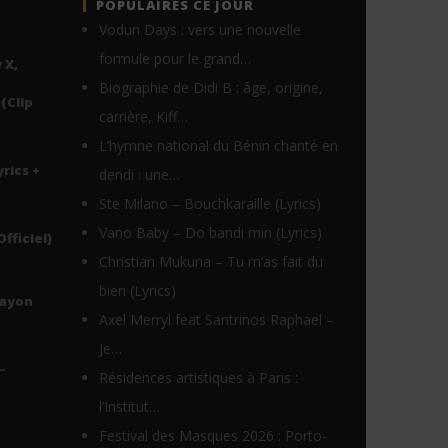
POPULAIRES CE JOUR
Vodun Days : vers une nouvelle
formule pour le grand…
 X,
Biographie de Didi B : âge, origine,
(Clip
carrière, Kiff…
L’hymne national du Bénin chanté en
yrics +
dendi : une…
Ste Milano – Bouchkaraille (Lyrics)
Vano Baby – Do bandi min (Lyrics)
Officiel)
Christian Mukuna – Tu m’as fait du
bien (Lyrics)
Rayon
Axel Merryl feat Santrinos Raphael –
Je…
–
Résidences artistiques à Paris :
l’Institut…
Festival des Masques 2026 : Porto-