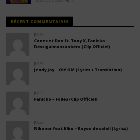
8 AOÛT 2026
0
RÉCENT COMMENTAIRES
JULES
Conex et Don ft. Tony X, Fanicko –
Dessiguimanzanbera (Clip Officiel)
JULES
Jeady Jay – Olé Olé (Lyrics + Translation)
JULES
Fanicko – Folies (Clip Officiel)
JULES
Nikanor feat Kiko – Rayon de soleil (Lyrics)