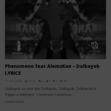
Phenomeno feat AlemsKen – Dolbayob
LYRICS
17 mai 2025
Stone
0
0
0
48
Dolbayob ce sont des Dolbayob, Dolbayob, DolbayobLa
frappe a Adebayor. Connexion Cameroun...
READ MORE