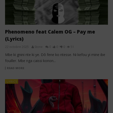
Phenomeno feat Calem OG – Pay me
(Lyrics)
22 octobre 2025
Stone
0
0
0
51
Mbe ki gnini nte ki ye. Dô fene ko ntesse. Ni kefou yi mine ibe
fouiller. Mbe nga caissi konon...
READ MORE
LYRICS