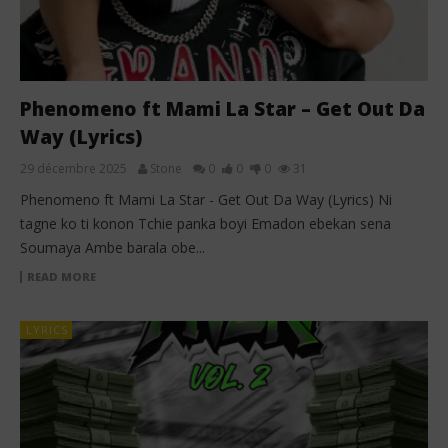
Phenomeno ft Mami La Star – Get Out Da
Way (Lyrics)
29 décembre 2025
Stone
0
0
0
31
Phenomeno ft Mami La Star - Get Out Da Way (Lyrics) Ni
tagne ko ti konon Tchie panka boyi Emadon ebekan sena
Soumaya Ambe barala obe...
READ MORE
LYRICS