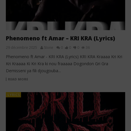
Phenomeno ft Amar – KRI KRA (Lyrics)
29 décembre 2025
Stone
0
0
0
36
Phenomeno ft Amar - KRI KRA (Lyrics) KRI KRA Kraaaa Kri Kri
Kri Kraaaa Ki Kri Kra ki nou fraaaaa Dogondon Gri Gra
Demisseni ya fili djougouba...
READ MORE
LYRICS