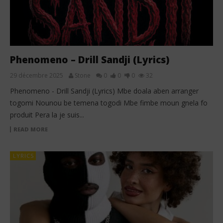
Phenomeno – Drill Sandji (Lyrics)
29 décembre 2025
Stone
0
0
0
32
Phenomeno - Drill Sandji (Lyrics) Mbe doala aben arranger
togomi Nounou be temena togodi Mbe fimbe moun gnela fo
produit Pera la je suis...
READ MORE
LYRICS