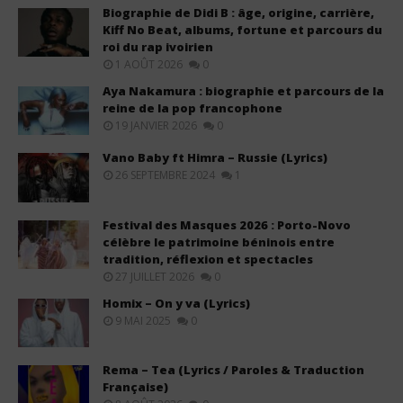
Biographie de Didi B : âge, origine, carrière,
Kiff No Beat, albums, fortune et parcours du
roi du rap ivoirien
1 AOÛT 2026
0
Aya Nakamura : biographie et parcours de la
reine de la pop francophone
19 JANVIER 2026
0
Vano Baby ft Himra – Russie (Lyrics)
26 SEPTEMBRE 2024
1
Festival des Masques 2026 : Porto-Novo
célèbre le patrimoine béninois entre
tradition, réflexion et spectacles
27 JUILLET 2026
0
Homix – On y va (Lyrics)
9 MAI 2025
0
Rema – Tea (Lyrics / Paroles & Traduction
Française)