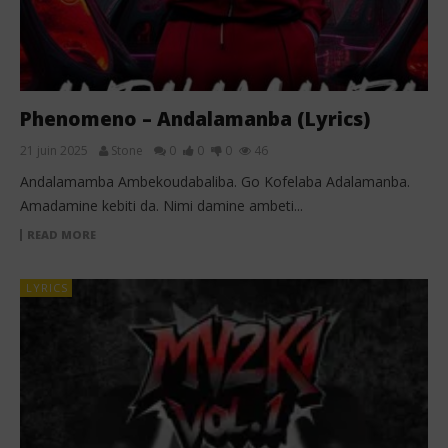
Phenomeno – Andalamanba (Lyrics)
21 juin 2025
Stone
0
0
0
46
Andalamamba Ambekoudabaliba. Go Kofelaba Adalamanba.
Amadamine kebiti da. Nimi damine ambeti...
READ MORE
LYRICS