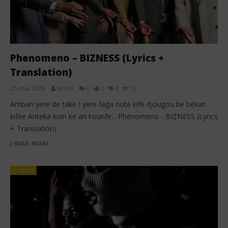
Phenomeno – BIZNESS (Lyrics +
Translation)
25 mai 2026
Stone
0
0
0
12
Amban yere de take I yere faga oute kifè djougou be bekan
kifee Anteka koin ke an kounfe... Phenomeno - BIZNESS (Lyrics
+ Translation)
READ MORE
LYRICS