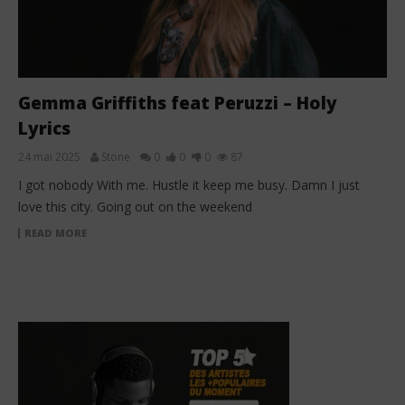
Gemma Griffiths feat Peruzzi – Holy
Lyrics
24 mai 2025
Stone
0
0
0
87
I got nobody With me. Hustle it keep me busy. Damn I just
love this city. Going out on the weekend
READ MORE