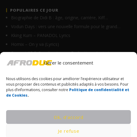
POPULAIRES CE JOUR
Biographie de Didi B : âge, origine, carrière, Kiff…
Vodun Days : vers une nouvelle formule pour le grand…
Kking Kum – PANADOL Lyrics
Homix – On y va (Lyrics)
Suspect 95 ft Roseline Layo – Explications (Lyrics)
Ghix – Axelerine Merryline (Lyrics)
Gérer le consentement
Daniel Banam – EL YAH Lyrics (Live recording)
Nous utilisons des cookies pour améliorer l’expérience utilisateur et
Kerchak – D (Lyrics)
vous proposer des contenus et publicités adaptés à vos besoins. Pour
Zeynab ft Miguelito – Lonbo (Lyrics)
plus d’informations, consulter notre
Politique de confidentialité et
de Cookies
.
Clash entre Tenor et Himra : le Camerounais relance…
© Copyrights Afroduc | Tous droits réservés
Ok, d’accord
CONDITIONS GÉNÉRALES
Je refuse
POLITIQUE DE CONFIDENTIALITÉ