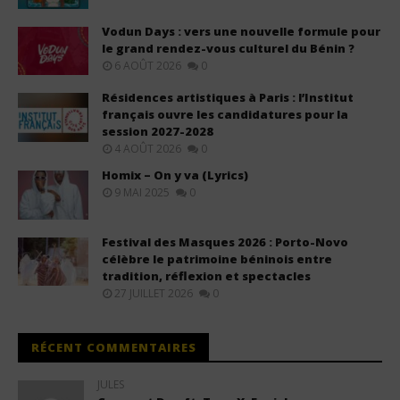
Vodun Days : vers une nouvelle formule pour
le grand rendez-vous culturel du Bénin ?
6 AOÛT 2026
0
Résidences artistiques à Paris : l’Institut
français ouvre les candidatures pour la
session 2027-2028
4 AOÛT 2026
0
Homix – On y va (Lyrics)
9 MAI 2025
0
Festival des Masques 2026 : Porto-Novo
célèbre le patrimoine béninois entre
tradition, réflexion et spectacles
27 JUILLET 2026
0
RÉCENT COMMENTAIRES
JULES