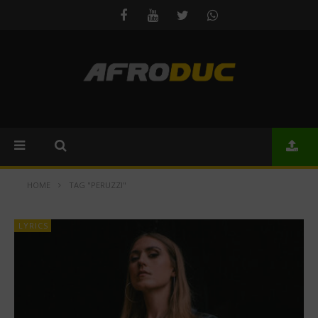
HOME
TAG "PERUZZI"
LYRICS