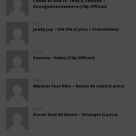
Conex et Don ft. Tony X, Fanicko –
Dessiguimanzanbera (Clip Officiel)
JULES
Jeady Jay – Olé Olé (Lyrics + Translation)
JULES
Fanicko – Folies (Clip Officiel)
JULES
Nikanor feat Kiko – Rayon de soleil (Lyrics)
JULES
Kocee feat KS Bloom – Stranger (Lyrics)