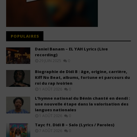
POPULAIRES
Daniel Banam – EL YAH Lyrics (Live
recording)
29 JUIN 2025
0
Biographie de Didi B : âge, origine, carrière,
Kiff No Beat, albums, fortune et parcours du
roi du rap ivoirien
1 AOÛT 2026
0
L’hymne national du Bénin chanté en dendi :
une nouvelle étape dans la valorisation des
langues nationales
1 AOÛT 2026
0
Tayc ft. Didi B – Salo (Lyrics / Paroles)
7 AOÛT 2026
0