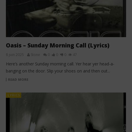
Oasis – Sunday Morning Call (Lyrics)
8 juin 2025
Stone
0
0
0
47
Here’s another Sunday morning call. Yer hear yer head-a-
banging on the door. Slip your shoes on and then out...
READ MORE
LYRICS