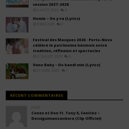
session 2027-2028
4 AOÛT 2026
0
Homix – On y va (Lyrics)
9 MAI 2025
0
Festival des Masques 2026 : Porto-Novo
célèbre le patrimoine béninois entre
tradition, réflexion et spectacles
27 JUILLET 2026
0
Vano Baby – Do bandi min (Lyrics)
21 AVRIL 2025
1
RÉCENT COMMENTAIRES
JULES
Conex et Don ft. Tony X, Fanicko –
Dessiguimanzanbera (Clip Officiel)