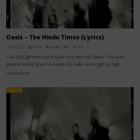
Oasis – The Hindu Times (Lyrics)
2 juin 2025
Stone
0
0
0
107
‘Cos God gimme soul in your rock and roll, babe. ‘Cos God
gimme soul in your rock and roll, babe. And I get so high...
READ MORE
LYRICS