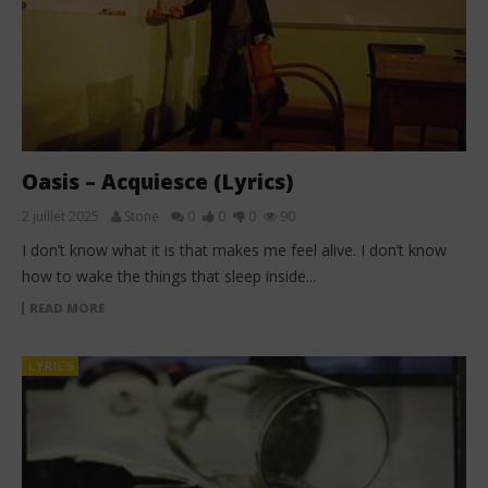
Oasis – Acquiesce (Lyrics)
2 juillet 2025
Stone
0
0
0
90
I don’t know what it is that makes me feel alive. I don’t know
how to wake the things that sleep inside...
READ MORE
LYRICS