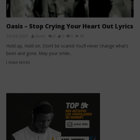
Oasis – Stop Crying Your Heart Out Lyrics
24 mai 2025
Stone
0
0
0
45
Hold up, Hold on. Don’t be scared You’ll never change what’s
been and gone. May your smile...
READ MORE