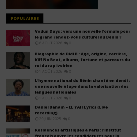
POPULAIRES
Vodun Days : vers une nouvelle formule pour
le grand rendez-vous culturel du Bénin ?
6 AOÛT 2026
0
Biographie de Didi B : âge, origine, carrière,
Kiff No Beat, albums, fortune et parcours du
roi du rap ivoirien
1 AOÛT 2026
0
L’hymne national du Bénin chanté en dendi :
une nouvelle étape dans la valorisation des
langues nationales
1 AOÛT 2026
0
Daniel Banam – EL YAH Lyrics (Live
recording)
29 JUIN 2025
0
Résidences artistiques à Paris : l’Institut
français ouvre les candidatures pour la