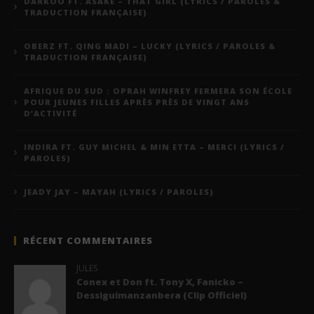
DARKOO FT. ASAKE – THAT GIRL (LYRICS / PAROLES &
TRADUCTION FRANÇAISE)
OBERZ FT. QING MADI – LUCKY (LYRICS / PAROLES &
TRADUCTION FRANÇAISE)
AFRIQUE DU SUD : OPRAH WINFREY FERMERA SON ÉCOLE
POUR JEUNES FILLES APRÈS PRÈS DE VINGT ANS
D’ACTIVITÉ
INDIRA FT. GUY MICHEL & MIN ETTA – MERCI (LYRICS /
PAROLES)
JEADY JAY – MAYAH (LYRICS / PAROLES)
RÉCENT COMMENTAIRES
JULES
Conex et Don ft. Tony X, Fanicko –
Dessiguimanzanbera (Clip Officiel)