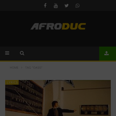
HOME
TAG "OASIS"
LYRICS