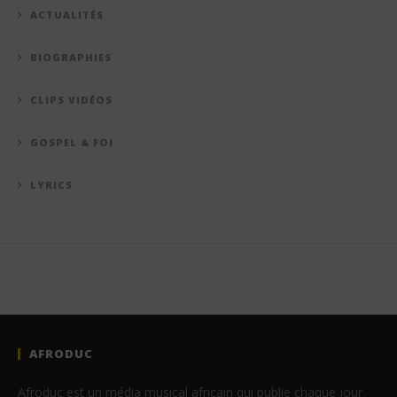
ACTUALITÉS
BIOGRAPHIES
CLIPS VIDÉOS
GOSPEL & FOI
LYRICS
AFRODUC
Afroduc est un média musical africain qui publie chaque jour