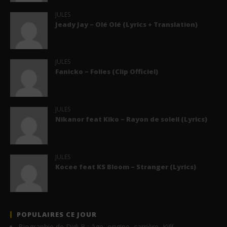
JULES
Jeady Jay – Olé Olé (Lyrics + Translation)
JULES
Fanicko – Folies (Clip Officiel)
JULES
Nikanor feat Kiko – Rayon de soleil (Lyrics)
JULES
Kocee feat KS Bloom – Stranger (Lyrics)
POPULAIRES CE JOUR
Biographie de Didi B : âge, origine, carrière, Kiff…