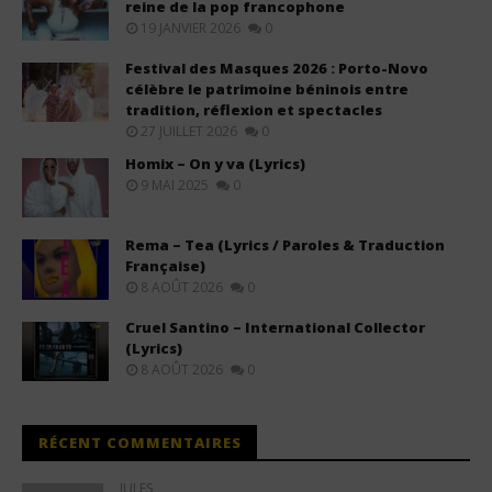
reine de la pop francophone
19 JANVIER 2026
0
Festival des Masques 2026 : Porto-Novo
célèbre le patrimoine béninois entre
tradition, réflexion et spectacles
27 JUILLET 2026
0
Homix – On y va (Lyrics)
9 MAI 2025
0
Rema – Tea (Lyrics / Paroles & Traduction
Française)
8 AOÛT 2026
0
Cruel Santino – International Collector
(Lyrics)
8 AOÛT 2026
0
RÉCENT COMMENTAIRES
JULES