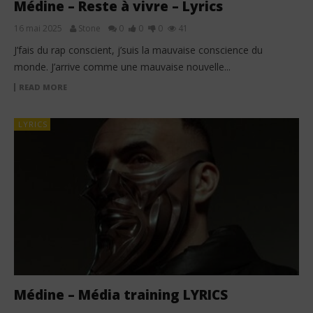
Médine – Reste à vivre – Lyrics
16 mai 2025
Stone
0
0
0
41
J’fais du rap conscient, j’suis la mauvaise conscience du
monde. J’arrive comme une mauvaise nouvelle...
READ MORE
LYRICS
Médine – Média training LYRICS