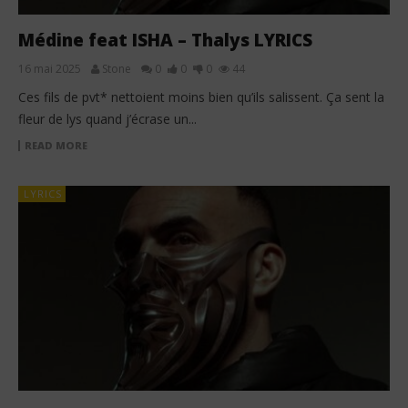
Médine feat ISHA – Thalys LYRICS
16 mai 2025
Stone
0
0
0
44
Ces fils de pvt* nettoient moins bien qu’ils salissent. Ça sent la
fleur de lys quand j’écrase un...
READ MORE
LYRICS