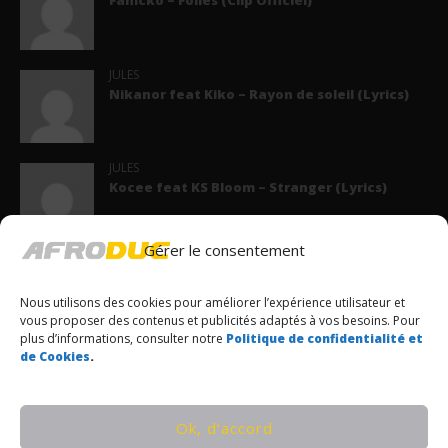
JULES
Nikanor feat Kiko – Rayon de soleil (Lyrics)
JULES
Kocee feat KS Bloom – Stranger (Lyrics)
Gérer le consentement
POPULAIRES CE JOUR
Nous utilisons des cookies pour améliorer l’expérience utilisateur et
Nikanor – Bizarre (Lyrics)
vous proposer des contenus et publicités adaptés à vos besoins. Pour
GIMS feat La Rvfleuze – Garantie (Lyrics)
plus d’informations, consulter notre
Politique de confidentialité et
de Cookies
.
VEN1 feat 2ZES – ISACK HADJAR (Lyrics)
© Copyrights Afroduc | Tous droits réservés
Ok, d’accord