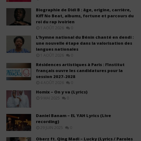
Biographie de Didi B : âge, origine, carrière,
Kiff No Beat, albums, fortune et parcours du
roi du rap ivoirien
1 AOÛT 2026
0
L’hymne national du Bénin chanté en dendi :
une nouvelle étape dans la valorisation des
langues nationales
1 AOÛT 2026
0
Résidences artistiques à Paris : l’Institut
français ouvre les candidatures pour la
session 2027-2028
4 AOÛT 2026
0
Homix – On y va (Lyrics)
9 MAI 2025
0
Daniel Banam – EL YAH Lyrics (Live
recording)
29 JUIN 2025
0
Oberz ft. Qing Madi – Lucky (Lyrics / Paroles