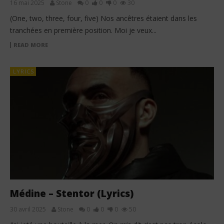
16 mai 2025
Stone
0
0
0
30
(One, two, three, four, five) Nos ancêtres étaient dans les
tranchées en première position. Moi je veux...
READ MORE
LYRICS
Médine – Stentor (Lyrics)
30 avril 2025
Stone
0
0
0
50