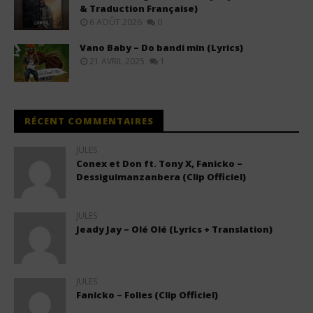
& Traduction Française)
6 AOÛT 2026
0
Vano Baby – Do bandi min (Lyrics)
21 AVRIL 2025
1
RÉCENT COMMENTAIRES
JULES
Conex et Don ft. Tony X, Fanicko –
Dessiguimanzanbera (Clip Officiel)
JULES
Jeady Jay – Olé Olé (Lyrics + Translation)
JULES
Fanicko – Folies (Clip Officiel)