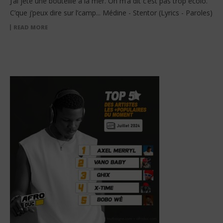
J’ai jeté une bouteille à la mer. On m’a dit c’est pas trop écolo.
C’que j’peux dire sur l’camp... Médine - Stentor (Lyrics - Paroles)
READ MORE