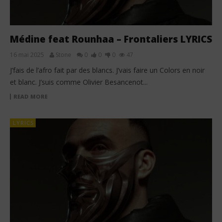
Médine feat Rounhaa – Frontaliers LYRICS
16 mai 2025
Stone
0
0
0
47
J’fais de l’afro fait par des blancs. J’vais faire un Colors en noir
et blanc. J’suis comme Olivier Besancenot...
READ MORE
LYRICS