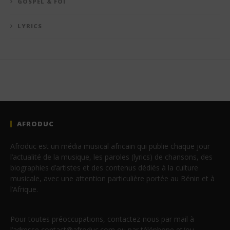
GOSPEL & FOI
LYRICS
AFRODUC
Afroduc est un média musical africain qui publie chaque jour
l’actualité de la musique, les paroles (lyrics) de chansons, des
biographies d’artistes et des contenus dédiés à la culture
musicale, avec une attention particulière portée au Bénin et à
l’Afrique.
Pour toutes préoccupations, contactez-nous par mail à
l’adresse contact@afroduc.com ou par téléphone et/ou