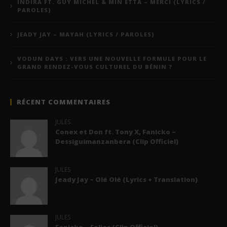
INDIRA FT. GUY MICHEL & MIN ETTA – MERCI (LYRICS /
PAROLES)
JEADY JAY – MAYAH (LYRICS / PAROLES)
VODUN DAYS : VERS UNE NOUVELLE FORMULE POUR LE
GRAND RENDEZ-VOUS CULTUREL DU BÉNIN ?
RÉCENT COMMENTAIRES
JULES
Conex et Don ft. Tony X, Fanicko –
Dessiguimanzanbera (Clip Officiel)
JULES
Jeady Jay – Olé Olé (Lyrics + Translation)
JULES
Fanicko – Folies (Clip Officiel)