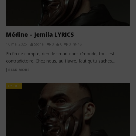
Médine – Jemila LYRICS
16 mai 2025
Stone
0
0
0
48
En fin de compte, rien de smart dans c’monde, tout est
contradictoire. Chez nous, au Havre, faut qu’tu saches...
READ MORE
LYRICS