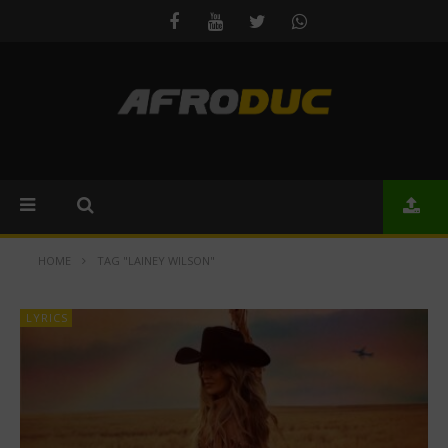
HOME
TAG "LAINEY WILSON"
LYRICS