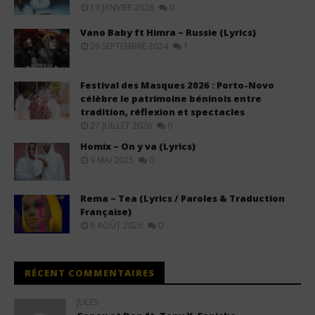
19 JANVIER 2026
0
Vano Baby ft Himra – Russie (Lyrics)
26 SEPTEMBRE 2024
1
Festival des Masques 2026 : Porto-Novo
célèbre le patrimoine béninois entre
tradition, réflexion et spectacles
27 JUILLET 2026
0
Homix – On y va (Lyrics)
9 MAI 2025
0
Rema – Tea (Lyrics / Paroles & Traduction
Française)
8 AOÛT 2026
0
RÉCENT COMMENTAIRES
JULES