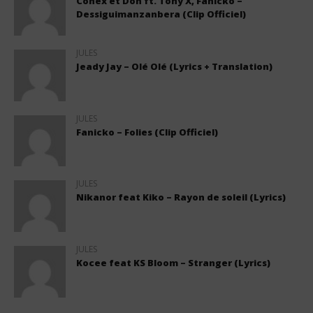
Conex et Don ft. Tony X, Fanicko –
Dessiguimanzanbera (Clip Officiel)
JULES
Jeady Jay – Olé Olé (Lyrics + Translation)
JULES
Fanicko – Folies (Clip Officiel)
JULES
Nikanor feat Kiko – Rayon de soleil (Lyrics)
JULES
Kocee feat KS Bloom – Stranger (Lyrics)