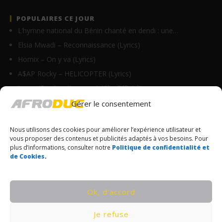
POPULAIRES CE JOUR
L’hymne national du Bénin chanté en dendi : une…
Elsia Mwadi – Reconnaissance (Lyrics)
Homix – On y va (Lyrics)
A$AP Rocky – HELICOPTER (Lyrics)
Innoss’B – Avertissement (Clip Officiel)
Sins – Plus Que Toi (Lyrics)
Gérer le consentement
Sessimè ambassadrice d’AFG Assurances !
Nous utilisons des cookies pour améliorer l’expérience utilisateur et
Falcao Bello – Fatoumata (Lyrics + English…
vous proposer des contenus et publicités adaptés à vos besoins. Pour
Rob49 feat Loe Shimmy – I Need Us (Lyrics)
plus d’informations, consulter notre
Politique de confidentialité et
de Cookies
.
Terrian – Jesus Is Love (Lyrics)
© Copyrights Afroduc | Tous droits réservés
Ok, d’accord
CONDITIONS GÉNÉRALES
Je refuse
POLITIQUE DE CONFIDENTIALITÉ