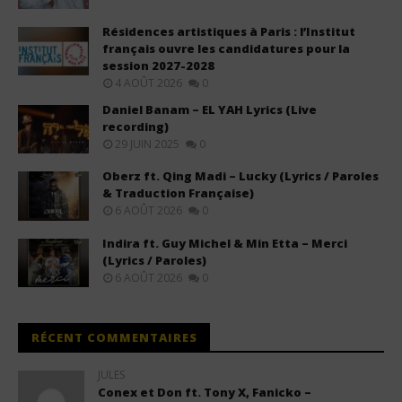
Résidences artistiques à Paris : l’Institut
français ouvre les candidatures pour la
session 2027-2028
4 AOÛT 2026
0
Daniel Banam – EL YAH Lyrics (Live
recording)
29 JUIN 2025
0
Oberz ft. Qing Madi – Lucky (Lyrics / Paroles
& Traduction Française)
6 AOÛT 2026
0
Indira ft. Guy Michel & Min Etta – Merci
(Lyrics / Paroles)
6 AOÛT 2026
0
RÉCENT COMMENTAIRES
JULES
Conex et Don ft. Tony X, Fanicko –