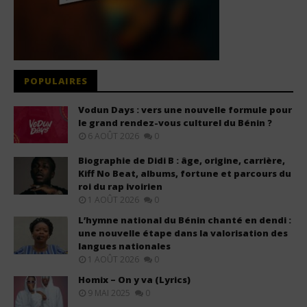
POPULAIRES
Vodun Days : vers une nouvelle formule pour
le grand rendez-vous culturel du Bénin ?
6 AOÛT 2026
0
Biographie de Didi B : âge, origine, carrière,
Kiff No Beat, albums, fortune et parcours du
roi du rap ivoirien
1 AOÛT 2026
0
L’hymne national du Bénin chanté en dendi :
une nouvelle étape dans la valorisation des
langues nationales
1 AOÛT 2026
0
Homix – On y va (Lyrics)
9 MAI 2025
0