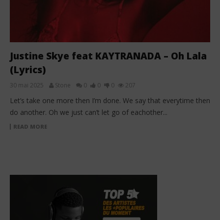
Justine Skye feat KAYTRANADA – Oh Lala
(Lyrics)
30 mai 2025
Stone
0
0
0
207
Let’s take one more then I’m done. We say that everytime then
do another. Oh we just can’t let go of eachother...
READ MORE