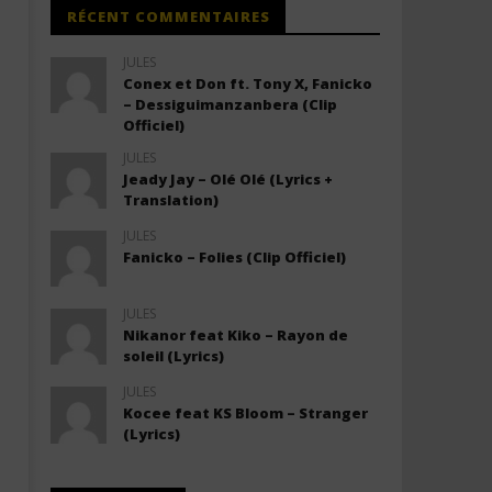
RÉCENT COMMENTAIRES
JULES
Conex et Don ft. Tony X, Fanicko
– Dessiguimanzanbera (Clip
Officiel)
JULES
Jeady Jay – Olé Olé (Lyrics +
Translation)
JULES
Fanicko – Folies (Clip Officiel)
JULES
Nikanor feat Kiko – Rayon de
soleil (Lyrics)
JULES
Kocee feat KS Bloom – Stranger
(Lyrics)