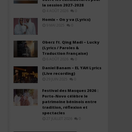
la session 2027-2028
4 AOÛT 2026
0
Homix – On y va (Lyrics)
9 MAI 2025
0
Oberz ft. Qing Madi – Lucky
(Lyrics / Paroles &
Traduction Française)
6 AOÛT 2026
0
Daniel Banam – EL YAH Lyrics
(Live recording)
29 JUIN 2025
0
Festival des Masques 2026 :
Porto-Novo célèbre le
patrimoine béninois entre
tradition, réflexion et
spectacles
27 JUILLET 2026
0