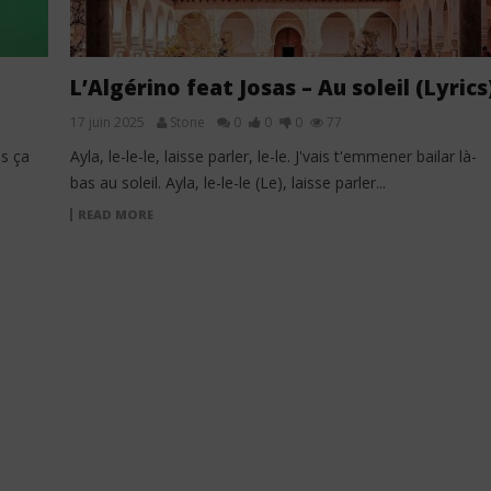
L’Algérino feat Josas – Au soleil (Lyrics
17 juin 2025
Stone
0
0
0
77
is ça
Ayla, lе-le-le, laisse parlеr, le-le. J'vais t'emmener bailar là-
bas au soleil. Ayla, le-le-le (Le), laisse parler...
READ MORE