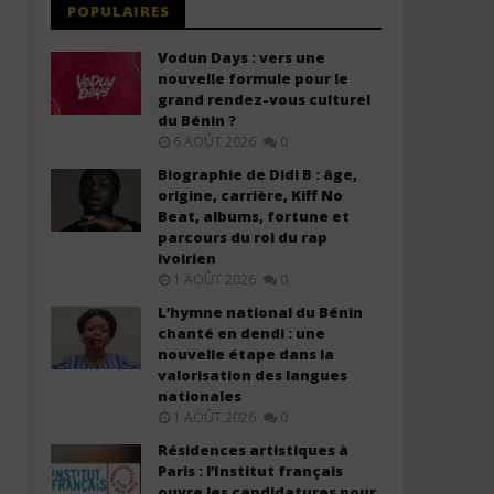
POPULAIRES
Vodun Days : vers une
nouvelle formule pour le
grand rendez-vous culturel
du Bénin ?
6 AOÛT 2026
0
Biographie de Didi B : âge,
origine, carrière, Kiff No
Beat, albums, fortune et
parcours du roi du rap
ivoirien
1 AOÛT 2026
0
L’hymne national du Bénin
chanté en dendi : une
nouvelle étape dans la
valorisation des langues
nationales
1 AOÛT 2026
0
Résidences artistiques à
Paris : l’Institut français
ouvre les candidatures pour