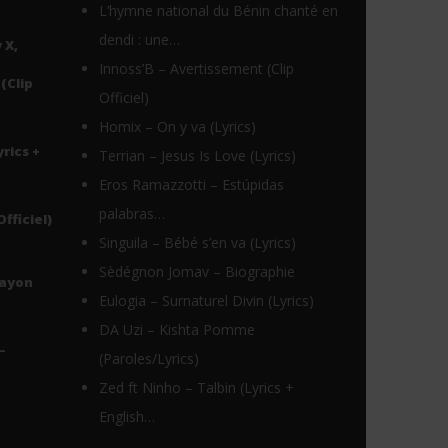
L’hymne national du Bénin chanté en
dendi : une…
 X,
Innoss’B – Avertissement (Clip
(Clip
Officiel)
Homix – On y va (Lyrics)
yrics +
Terrian – Jesus Is Love (Lyrics)
Eros Ramazzotti – Estúpidas
palabras…
Officiel)
Singuila – Bébé s’en va (Lyrics)
Sèdégnon Jomav – Biographie
Rayon
Eulogia – Surnaturel Divin (Lyrics)
DA Uzi – Kishta Pomme
–
(Paroles/Lyrics)
Zed ft Ninho – Talbin (Lyrics +
English…