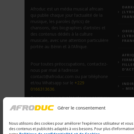
DARKO
Afroduc est un média musical africain
(LYRI
qui publie chaque jour l’actualité de la
FRANÇ
musique, les paroles (lyrics) de
chansons, des biographies d’artistes et
OBERZ
des contenus dédiés à la culture
(LYRI
musicale, avec une attention particulière
FRANÇ
portée au Bénin et à l’Afrique.
AFRIQ
FERM
Pour toutes préoccupations, contactez-
FILLE
D’ACT
nous par mail à l’adresse
contact@afroduc.com ou par téléphone
et/ou Whatsapp sur le
+229
INDIR
0166313636
.
– MER
Rejoignez-nous sur les réseaux sociaux :
JEADY
YouTube
,
Facebook
et
TikTok
.
Gérer le consentement
PARO
VODU
Nous utilisons des cookies pour améliorer l’expérience utilisateur et vou
FORM
des contenus et publicités adaptés à vos besoins. Pour plus d’information
VOUS