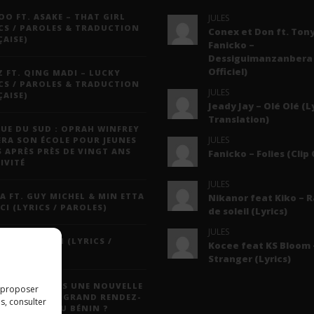
O FT. ASAKE – THAT GIRL
JULES
CS / PAROLES & TRADUCTION
Conex et Don ft. Tony
AISE)
Fanicko –
Dessiguimanzanbera 
Officiel)
 FT. QING MADI – LUCKY
CS / PAROLES & TRADUCTION
JULES
AISE)
Jeady Jay – Olé Olé (L
Translation)
UE DU SUD : OPRAH WINFREY
JULES
ERA SON ÉCOLE POUR JEUNES
S APRÈS PRÈS DE VINGT ANS
Fanicko – Folies (Clip 
IVITÉ
JULES
A FT. GUY MICHEL & MIN ETTA
Nikanor feat Kiko – 
CI (LYRICS / PAROLES)
de soleil (Lyrics)
JULES
 JAY – MAYAH (LYRICS /
Kocee feat KS Bloom 
LES)
Stranger (Lyrics)
N DAYS : VERS UNE NOUVELLE
s proposer
ULE POUR LE GRAND RENDEZ-
s, consulter
 CULTUREL DU BÉNIN ?