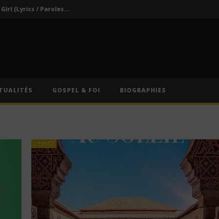
Darkoo ft. Asake – That Girl (Lyrics / Paroles & Traduction Française)
Oberz ft. Qing Madi – Lucky (Lyrics / Paroles & Traduction Française)
Afrique du Sud : Oprah Winfrey fermera son école pour jeunes filles après près de vingt ans d’activité
Indira ft. Guy Michel & Min Etta – Merci (Lyrics / Paroles)
s / Paroles)
TUALITÉS
GOSPEL & FOI
BIOGRAPHIES
Darkoo ft. Asake – That Girl (Lyrics / Paroles & Traduction Française)
LYRICS