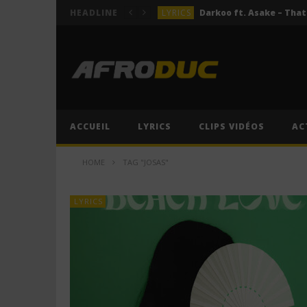
LYRICS
HEADLINE
LYRICS
ACTUALITÉS
LYRICS
LYRICS
Jeady Jay – MAYAH (Lyric
ACCUEIL
LYRICS
CLIPS VIDÉOS
AC
LYRICS
HOME
TAG "JOSAS"
LYRICS