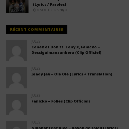
(Lyrics / Paroles)
6 AOÛT 2026
0
RÉCENT COMMENTAIRES
JULES
Conex et Don ft. Tony X, Fanicko –
Dessiguimanzanbera (Clip Officiel)
JULES
Jeady Jay – Olé Olé (Lyrics + Translation)
JULES
Fanicko – Folies (Clip Officiel)
JULES
Nikanor feat Kiko – Rayon de soleil (Lyrics)