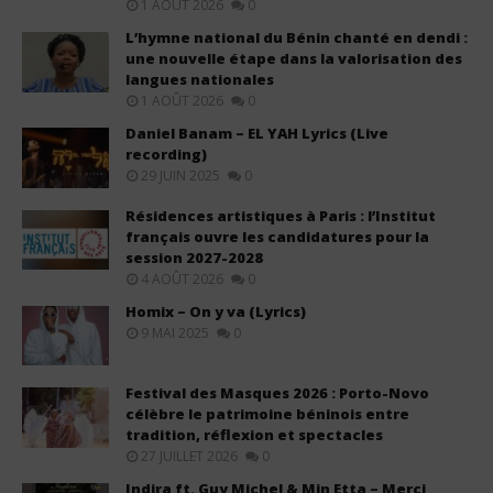
1 AOÛT 2026
0
L’hymne national du Bénin chanté en dendi :
une nouvelle étape dans la valorisation des
langues nationales
1 AOÛT 2026
0
Daniel Banam – EL YAH Lyrics (Live
recording)
29 JUIN 2025
0
Résidences artistiques à Paris : l’Institut
français ouvre les candidatures pour la
session 2027-2028
4 AOÛT 2026
0
Homix – On y va (Lyrics)
9 MAI 2025
0
Festival des Masques 2026 : Porto-Novo
célèbre le patrimoine béninois entre
tradition, réflexion et spectacles
27 JUILLET 2026
0
Indira ft. Guy Michel & Min Etta – Merci