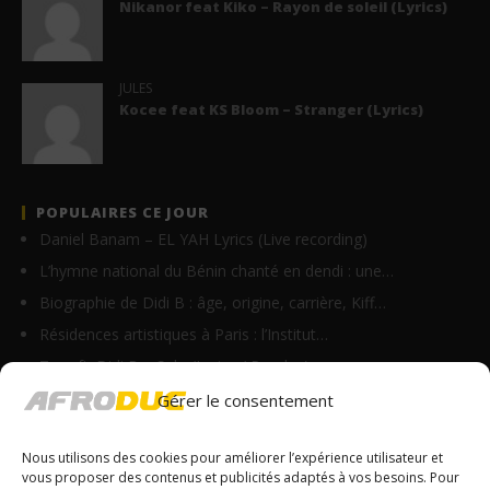
Nikanor feat Kiko – Rayon de soleil (Lyrics)
JULES
Kocee feat KS Bloom – Stranger (Lyrics)
POPULAIRES CE JOUR
Daniel Banam – EL YAH Lyrics (Live recording)
L’hymne national du Bénin chanté en dendi : une…
Biographie de Didi B : âge, origine, carrière, Kiff…
Résidences artistiques à Paris : l’Institut…
Tayc ft. Didi B – Salo (Lyrics / Paroles)
Paki Chenzu – Soldat (Lyrics)
Gérer le consentement
Vodun Days : vers une nouvelle formule pour le grand…
Nous utilisons des cookies pour améliorer l’expérience utilisateur et
Jonathan feat Faveur Mukoko – Béni de Dieu (Lyrics)
vous proposer des contenus et publicités adaptés à vos besoins. Pour