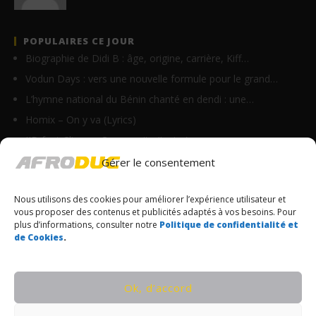
POPULAIRES CE JOUR
Biographie de Didi B : âge, origine, carrière, Kiff…
Vodun Days : vers une nouvelle formule pour le grand…
L’hymne national du Bénin chanté en dendi : une…
Homix – On y va (Lyrics)
JID feat Clipse – Community (Lyrics)
La Fouine ft Kaaris – Vision (Lyrics)
Gérer le consentement
Ninho – AU 33ÈME (Lyrics)
Nous utilisons des cookies pour améliorer l’expérience utilisateur et
Madano ft Fanicko – Sweet Vanilla (Lyrics)
vous proposer des contenus et publicités adaptés à vos besoins. Pour
Vano Baby – Do bandi min (Lyrics)
plus d’informations, consulter notre
Politique de confidentialité et
de Cookies
.
Defty – Pull up (Lyrics)
© Copyrights Afroduc | Tous droits réservés
Ok, d’accord
CONDITIONS GÉNÉRALES