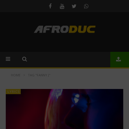
HOME
TAG "FANNY J"
LYRICS