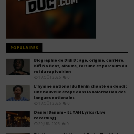
POPULAIRES
Biographie de Didi B : âge, origine, carrière,
Kiff No Beat, albums, fortune et parcours du
roi du rap ivoirien
1 AOÛT 2026
0
L’hymne national du Bénin chanté en dendi :
une nouvelle étape dans la valorisation des
langues nationales
1 AOÛT 2026
0
Daniel Banam – EL YAH Lyrics (Live
recording)
29 JUIN 2025
0