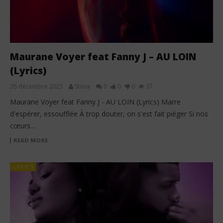
Maurane Voyer feat Fanny J – AU LOIN
(Lyrics)
26 décembre 2025
Stone
0
0
0
37
Maurane Voyer feat Fanny J - AU LOIN (Lyrics) Marre
d'espérer, essoufflée À trop douter, on s'est fait piéger Si nos
cœurs...
READ MORE
LYRICS