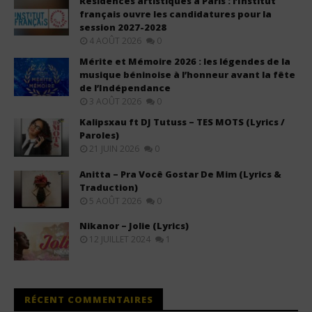
Résidences artistiques à Paris : l’Institut
français ouvre les candidatures pour la
session 2027-2028
4 AOÛT 2026
0
Mérite et Mémoire 2026 : les légendes de la
musique béninoise à l’honneur avant la fête
de l’Indépendance
3 AOÛT 2026
0
Kalipsxau ft DJ Tutuss – TES MOTS (Lyrics /
Paroles)
21 JUIN 2026
0
Anitta – Pra Você Gostar De Mim (Lyrics &
Traduction)
5 AOÛT 2026
0
Nikanor – Jolie (Lyrics)
12 JUILLET 2024
1
RÉCENT COMMENTAIRES