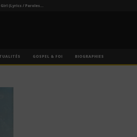
Darkoo ft. Asake – That Girl (Lyrics / Paroles & Traduction Française)
Oberz ft. Qing Madi – Lucky (Lyrics / Paroles & Traduction Française)
Afrique du Sud : Oprah Winfrey fermera son école pour jeunes filles après près de vingt ans d’activité
Indira ft. Guy Michel & Min Etta – Merci (Lyrics / Paroles)
s / Paroles)
TUALITÉS
GOSPEL & FOI
BIOGRAPHIES
Darkoo ft. Asake – That Girl (Lyrics / Paroles & Traduction Française)