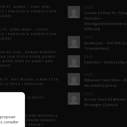
O FT. ASAKE – THAT GIRL
JULES
CS / PAROLES & TRADUCTION
Conex et Don ft. Tony
AISE)
Fanicko –
Dessiguimanzanbera 
Officiel)
 FT. QING MADI – LUCKY
CS / PAROLES & TRADUCTION
JULES
AISE)
Jeady Jay – Olé Olé (L
Translation)
UE DU SUD : OPRAH WINFREY
JULES
ERA SON ÉCOLE POUR JEUNES
S APRÈS PRÈS DE VINGT ANS
Fanicko – Folies (Clip 
IVITÉ
JULES
A FT. GUY MICHEL & MIN ETTA
Nikanor feat Kiko – 
CI (LYRICS / PAROLES)
de soleil (Lyrics)
JULES
 JAY – MAYAH (LYRICS /
Kocee feat KS Bloom 
LES)
Stranger (Lyrics)
N DAYS : VERS UNE NOUVELLE
s proposer
ULE POUR LE GRAND RENDEZ-
s, consulter
 CULTUREL DU BÉNIN ?