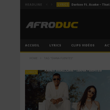
LYRICS
HEADLINE
LYRICS
ACTUALITÉS
LYRICS
LYRICS
Jeady Jay – MAYAH (Lyric
ACCUEIL
LYRICS
CLIPS VIDÉOS
AC
LYRICS
HOME
TAG "DIANA FUENTES"
LYRICS