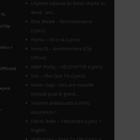
L’hymne national du Bénin chanté en
dendi : une…
 X,
Elsia Mwadi – Reconnaissance
(Clip
(Lyrics)
Homix – On y va (Lyrics)
yrics +
Innoss’B – Avertissement (Clip
Officiel)
A$AP Rocky – HELICOPTER (Lyrics)
Officiel)
Sins – Plus Que Toi (Lyrics)
Vodun Days : vers une nouvelle
Rayon
formule pour le grand…
Sessimè ambassadrice d’AFG
–
Assurances !
Falcao Bello – Fatoumata (Lyrics +
English…
Shaboozey – Born To Die (Lyrics +