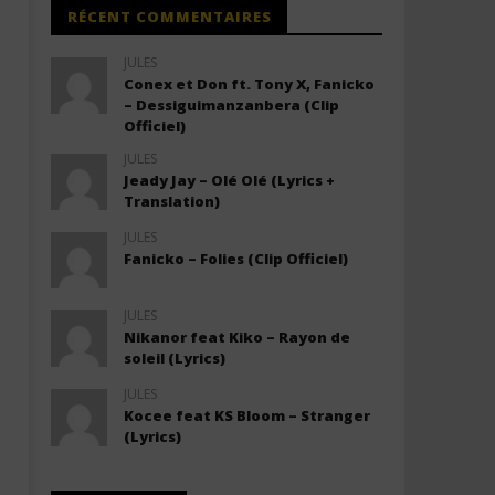
RÉCENT COMMENTAIRES
JULES
Conex et Don ft. Tony X, Fanicko
– Dessiguimanzanbera (Clip
Officiel)
JULES
Jeady Jay – Olé Olé (Lyrics +
Translation)
JULES
Fanicko – Folies (Clip Officiel)
JULES
Nikanor feat Kiko – Rayon de
soleil (Lyrics)
JULES
Kocee feat KS Bloom – Stranger
(Lyrics)