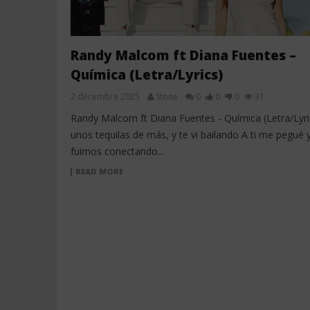
Randy Malcom ft Diana Fuentes –
Química (Letra/Lyrics)
2 décembre 2025
Stone
0
0
0
31
Randy Malcom ft Diana Fuentes - Química (Letra/Lyric
unos tequilas de más, y te vi bailando A ti me pegué y
fuimos conectando...
READ MORE