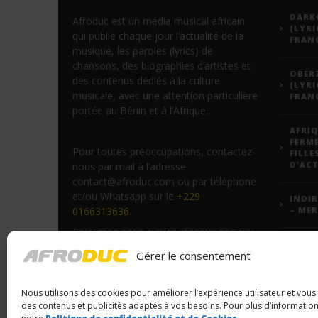
DARKO
Afroduc est un média musical africain
(LYRI
qui publie chaque jour l’actualité de la
FRANÇ
musique, les paroles (lyrics) de
chansons, des biographies d’artistes et
OBERZ
des contenus dédiés à la culture
(LYRI
musicale, avec une attention particulière
FRANÇ
portée au Bénin et à l’Afrique.
AFRIQ
FERM
Pour toutes préoccupations, contactez-
FILLE
D’ACT
nous par mail à l’adresse
contact@afroduc.com ou par téléphone
et/ou Whatsapp sur le
+229
INDIR
0166313636
.
– MER
Rejoignez-nous sur les réseaux sociaux :
JEADY
YouTube
,
Facebook
et
TikTok
.
Gérer le consentement
PARO
VODU
Nous utilisons des cookies pour améliorer l’expérience utilisateur et vou
FORM
des contenus et publicités adaptés à vos besoins. Pour plus d’information
VOUS