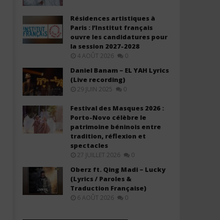
Résidences artistiques à
Paris : l’Institut français
ouvre les candidatures pour
la session 2027-2028
4 AOÛT 2026
0
Daniel Banam – EL YAH Lyrics
(Live recording)
29 JUIN 2025
0
Festival des Masques 2026 :
Porto-Novo célèbre le
patrimoine béninois entre
tradition, réflexion et
spectacles
27 JUILLET 2026
0
Oberz ft. Qing Madi – Lucky
(Lyrics / Paroles &
Traduction Française)
6 AOÛT 2026
0