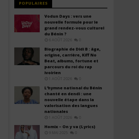
POPULAIRES
Vodun Days : vers une
nouvelle formule pour le
grand rendez-vous culturel
du Bénin ?
6 AOÛT 2026
0
Biographie de Didi B : âge,
origine, carrière, Kiff No
Beat, albums, fortune et
parcours du roi du rap
ivoirien
1 AOÛT 2026
0
L’hymne national du Bénin
chanté en dendi : une
nouvelle étape dans la
valorisation des langues
nationales
1 AOÛT 2026
0
Homix – On y va (Lyrics)
9 MAI 2025
0