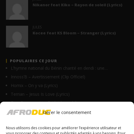
Nikanor feat Kiko – Rayon de soleil (Lyrics)
JULES
Kocee feat KS Bloom – Stranger (Lyrics)
POPULAIRES CE JOUR
L’hymne national du Bénin chanté en dendi : une…
Innoss’B – Avertissement (Clip Officiel)
Homix – On y va (Lyrics)
Terrian – Jesus Is Love (Lyrics)
Eros Ramazzotti – Estúpidas palabras…
RnBoi feat Ayra Starr – Mon Bébé (Clip Officiel)
Gérer le consentement
Singuila – Bébé s’en va (Lyrics)
Nous utilisons des cookies pour améliorer l’expérience utilisateur et
Mbosso – Darasa La Saba (Clip Officiel)
vous proposer des contenus et publicités adaptés à vos besoins. Pour