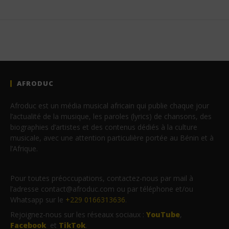
AFRODUC
Afroduc est un média musical africain qui publie chaque jour
l’actualité de la musique, les paroles (lyrics) de chansons, des
biographies d’artistes et des contenus dédiés à la culture
musicale, avec une attention particulière portée au Bénin et à
l’Afrique.
Pour toutes préoccupations, contactez-nous par mail à
l’adresse contact@afroduc.com ou par téléphone et/ou
Whatsapp sur le
+229 0166313636
.
Rejoignez-nous sur les réseaux sociaux :
YouTube
,
Facebook
et
TikTok
.