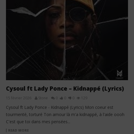
Cysoul ft Lady Ponce – Kidnappé (Lyrics)
15 février 2026
Stone
0
0
0
129
Cysoul ft Lady Ponce - Kidnappé (Lyrics) Mon coeur est
tourmenté, torturé Ton amour là m'a kidnappé, à l'aide oooh
C'est que toi dans mes pensées...
READ MORE