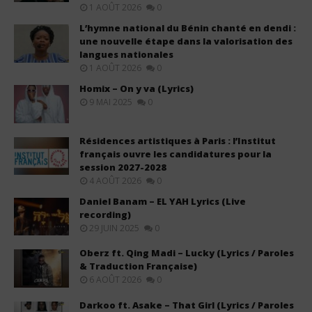
1 AOÛT 2026
0
L’hymne national du Bénin chanté en dendi :
une nouvelle étape dans la valorisation des
langues nationales
1 AOÛT 2026
0
Homix – On y va (Lyrics)
9 MAI 2025
0
Résidences artistiques à Paris : l’Institut
français ouvre les candidatures pour la
session 2027-2028
4 AOÛT 2026
0
Daniel Banam – EL YAH Lyrics (Live
recording)
29 JUIN 2025
0
Oberz ft. Qing Madi – Lucky (Lyrics / Paroles
& Traduction Française)
6 AOÛT 2026
0
Darkoo ft. Asake – That Girl (Lyrics / Paroles