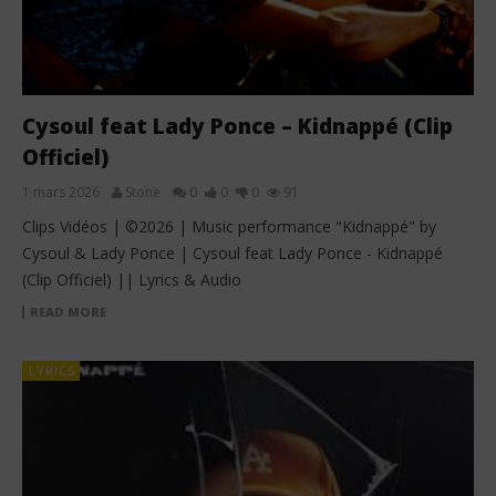
Cysoul feat Lady Ponce – Kidnappé (Clip
Officiel)
1 mars 2026
Stone
0
0
0
91
Clips Vidéos | ©2026 | Music performance "Kidnappé" by
Cysoul & Lady Ponce | Cysoul feat Lady Ponce - Kidnappé
(Clip Officiel) || Lyrics & Audio
READ MORE
LYRICS