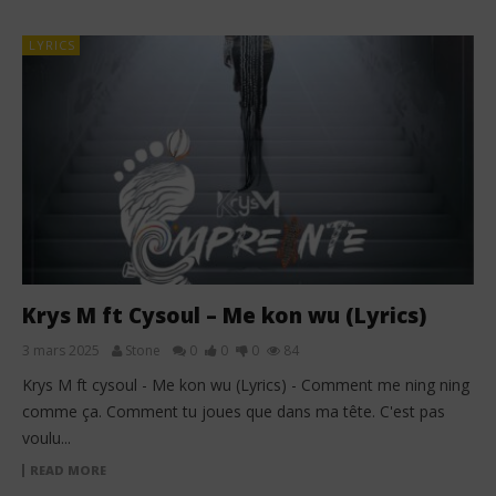
LYRICS
Krys M ft Cysoul – Me kon wu (Lyrics)
3 mars 2025
Stone
0
0
0
84
Krys M ft cysoul - Me kon wu (Lyrics) - Comment me ning ning
comme ça. Comment tu joues que dans ma tête. C'est pas
voulu...
READ MORE