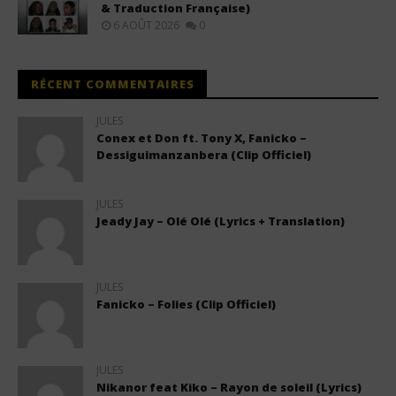
& Traduction Française)
6 AOÛT 2026
0
RÉCENT COMMENTAIRES
JULES
Conex et Don ft. Tony X, Fanicko –
Dessiguimanzanbera (Clip Officiel)
JULES
Jeady Jay – Olé Olé (Lyrics + Translation)
JULES
Fanicko – Folies (Clip Officiel)
JULES
Nikanor feat Kiko – Rayon de soleil (Lyrics)