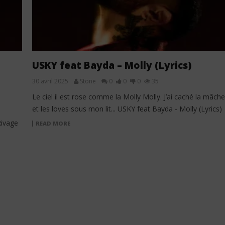
USKY feat Bayda – Molly (Lyrics)
30 avril 2025
Stone
0
0
0
35
Le ciel il est rose comme la Molly Molly. J’ai caché la mâche
et les loves sous mon lit... USKY feat Bayda - Molly (Lyrics)
Rivage
READ MORE