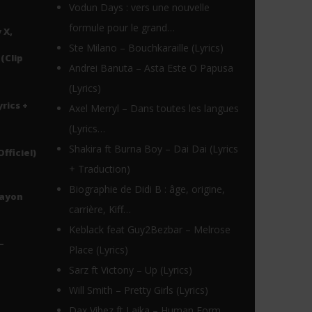
Vodun Days : vers une nouvelle
formule pour le grand…
 X,
Ste Milano – Bouchkaraille (Lyrics)
(Clip
Andrei Banuta – Asta Este O Papusa
(Lyrics)
yrics +
Axel Merryl – Dans toutes les langues
(Lyrics…
Shakira ft Burna Boy – Dai Dai (Lyrics
Officiel)
+ Traduction)
Biographie de Didi B : âge, origine,
Rayon
carrière, Kiff…
Keblack feat Guy2Bezbar – Melrose
–
Place (Lyrics)
Sarz ft Victony – Up (Lyrics)
Will Smith – Pretty Girls (Lyrics)
Dax Vibez ft Laika – Human Form