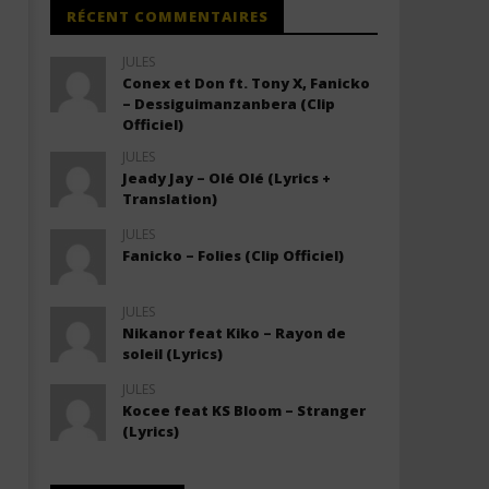
RÉCENT COMMENTAIRES
JULES
Conex et Don ft. Tony X, Fanicko
– Dessiguimanzanbera (Clip
Officiel)
JULES
Jeady Jay – Olé Olé (Lyrics +
Translation)
JULES
Fanicko – Folies (Clip Officiel)
JULES
Nikanor feat Kiko – Rayon de
soleil (Lyrics)
JULES
Kocee feat KS Bloom – Stranger
(Lyrics)