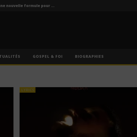
Vodun Days : vers une nouvelle formule pour le grand rendez-vous culturel du Bénin ?
ics / Paroles)
Traduction Française)
Anitta – Divino Sexual (Lyrics & Traduction Française)
Anitta – Pra Você Gostar De Mim (Lyrics & Traduction)
TUALITÉS
GOSPEL & FOI
BIOGRAPHIES
Vodun Days : vers une nouvelle formule pour le grand rendez-vous culturel du Bénin ?
LYRICS