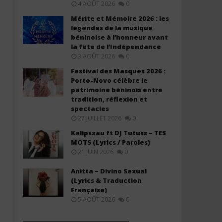
4 AOÛT 2026
0
Mérite et Mémoire 2026 : les
légendes de la musique
béninoise à l’honneur avant
la fête de l’Indépendance
3 AOÛT 2026
0
Festival des Masques 2026 :
Porto-Novo célèbre le
patrimoine béninois entre
tradition, réflexion et
spectacles
27 JUILLET 2026
0
Kalipsxau ft DJ Tutuss – TES
MOTS (Lyrics / Paroles)
21 JUIN 2026
0
Anitta – Divino Sexual
(Lyrics & Traduction
Française)
5 AOÛT 2026
0