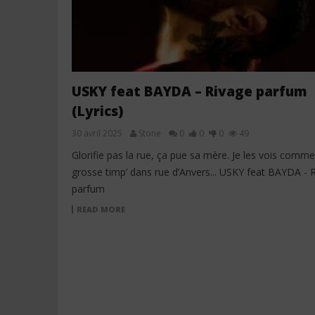
USKY feat BAYDA – Rivage parfum
(Lyrics)
30 avril 2025
Stone
0
0
0
49
Glorifie pas la rue, ça pue sa mère. Je les vois comme
grosse timp’ dans rue d’Anvers... USKY feat BAYDA - 
parfum
READ MORE