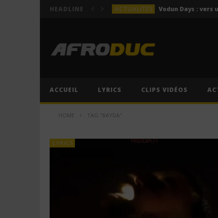
ACTUALITÉS
HEADLINE
LYRICS
Himra – Plus de love (Lyr
LYRICS
Anitta – Azul (Lyrics & 
LYRICS
LYRICS
ACCUEIL
LYRICS
CLIPS VIDÉOS
AC
ACTUALITÉS
HOME
TAG "BAYDA"
LYRICS