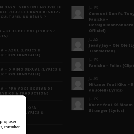
N DAYS : VERS UNE NOUVELLE
JULES
ULE POUR LE GRAND RENDEZ-
Conex et Don ft. Tony
 CULTUREL DU BÉNIN ?
Fanicko –
Dessiguimanzanbera 
Officiel)
 – PLUS DE LOVE (LYRICS /
LES)
JULES
Jeady Jay – Olé Olé (L
A – AZUL (LYRICS &
Translation)
UCTION FRANÇAISE)
JULES
Fanicko – Folies (Clip 
A – DIVINO SEXUAL (LYRICS &
UCTION FRANÇAISE)
JULES
Nikanor feat Kiko – 
A – PRA VOCÊ GOSTAR DE
de soleil (Lyrics)
(LYRICS & TRADUCTION)
JULES
Kocee feat KS Bloom 
A FT. GRUPO OFÁ –
Stranger (Lyrics)
EMPLAÇÃO (LYRICS &
UCTION)
s proposer
s, consulter