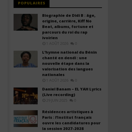
POPULAIRES
Biographie de Didi B : âge,
origine, carrière, Kiff No
Beat, albums, fortune et
parcours du roi du rap
ivoirien
1 AOÛT 2026
0
L’hymne national du Bénin
chanté en dendi : une
nouvelle étape dans la
valorisation des langues
nationales
1 AOÛT 2026
0
Daniel Banam – EL YAH Lyrics
(Live recording)
29 JUIN 2025
0
Résidences artistiques à
Paris : l’Institut français
ouvre les candidatures pour
la session 2027-2028