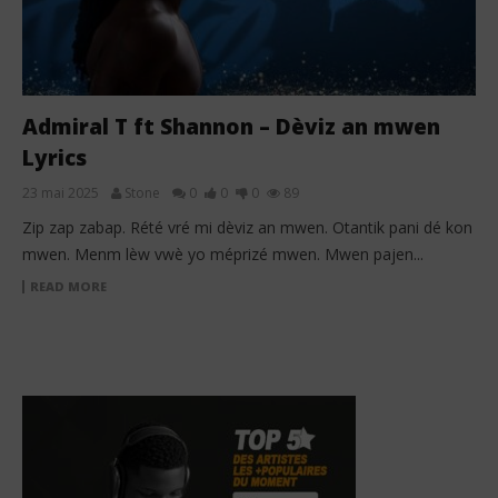
Admiral T ft Shannon – Dèviz an mwen
Lyrics
23 mai 2025
Stone
0
0
0
89
Zip zap zabap. Rété vré mi dèviz an mwen. Otantik pani dé kon
mwen. Menm lèw vwè yo méprizé mwen. Mwen pajen...
READ MORE