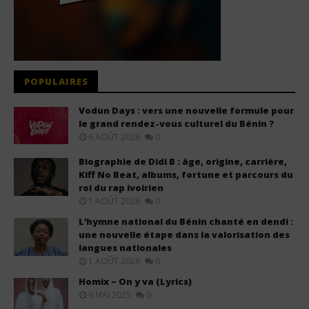
POPULAIRES
Vodun Days : vers une nouvelle formule pour
le grand rendez-vous culturel du Bénin ?
6 AOÛT 2026
0
Biographie de Didi B : âge, origine, carrière,
Kiff No Beat, albums, fortune et parcours du
roi du rap ivoirien
1 AOÛT 2026
0
L’hymne national du Bénin chanté en dendi :
une nouvelle étape dans la valorisation des
langues nationales
1 AOÛT 2026
0
Homix – On y va (Lyrics)
9 MAI 2025
0