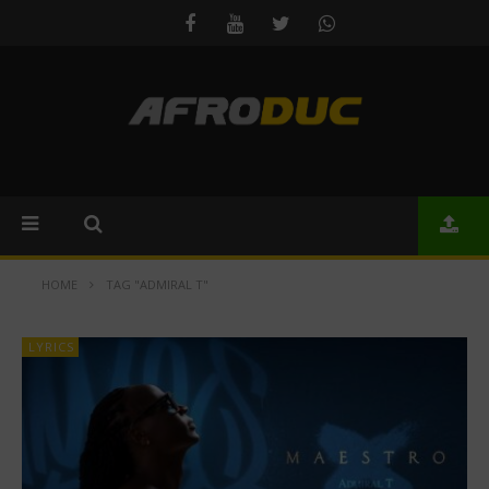
HOME
TAG "ADMIRAL T"
LYRICS