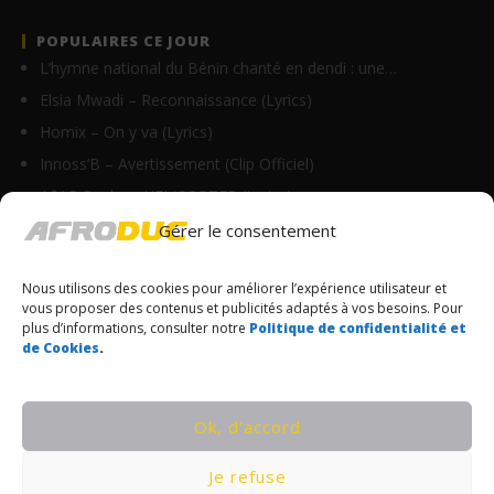
POPULAIRES CE JOUR
L’hymne national du Bénin chanté en dendi : une…
Elsia Mwadi – Reconnaissance (Lyrics)
Homix – On y va (Lyrics)
Innoss’B – Avertissement (Clip Officiel)
A$AP Rocky – HELICOPTER (Lyrics)
Sins – Plus Que Toi (Lyrics)
Gérer le consentement
Sessimè ambassadrice d’AFG Assurances !
Nous utilisons des cookies pour améliorer l’expérience utilisateur et
Falcao Bello – Fatoumata (Lyrics + English…
vous proposer des contenus et publicités adaptés à vos besoins. Pour
Masicka – Mute Lyrics
plus d’informations, consulter notre
Politique de confidentialité et
de Cookies
.
Ciara – Ecstasy Lyrics (feat Normani &…
© Copyrights Afroduc | Tous droits réservés
Ok, d’accord
CONDITIONS GÉNÉRALES
Je refuse
POLITIQUE DE CONFIDENTIALITÉ