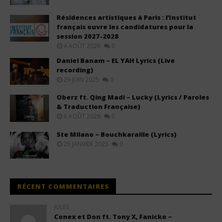
Résidences artistiques à Paris : l’Institut
français ouvre les candidatures pour la
session 2027-2028
4 AOÛT 2026
0
Daniel Banam – EL YAH Lyrics (Live
recording)
29 JUIN 2025
0
Oberz ft. Qing Madi – Lucky (Lyrics / Paroles
& Traduction Française)
6 AOÛT 2026
0
Ste Milano – Bouchkaraille (Lyrics)
26 JANVIER 2025
0
RÉCENT COMMENTAIRES
JULES
Conex et Don ft. Tony X, Fanicko –